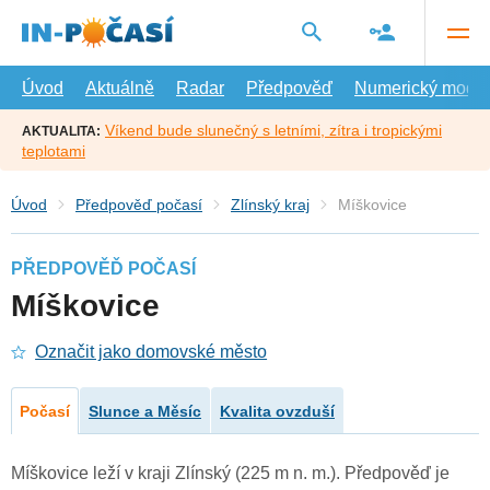
Přejít
na
hlavní
obsah
Úvod
Aktuálně
Radar
Předpověď
Numerický model
Víkend bude slunečný s letními, zítra i tropickými
AKTUALITA:
teplotami
Úvod
Předpověď počasí
Zlínský kraj
Míškovice
PŘEDPOVĚĎ POČASÍ
Míškovice
Označit jako domovské město
Počasí
Slunce a Měsíc
Kvalita ovzduší
Míškovice leží v kraji Zlínský (225 m n. m.). Předpověď je