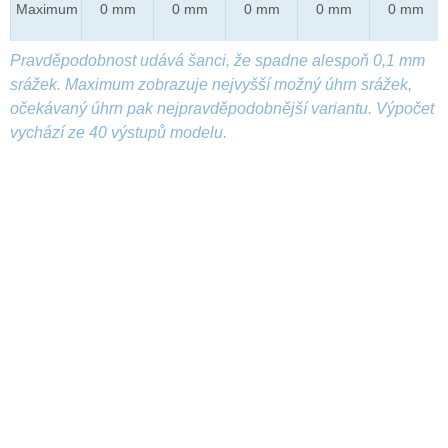
Maximum
0 mm
0 mm
0 mm
0 mm
0 mm
Pravděpodobnost udává šanci, že spadne alespoň 0,1 mm
srážek. Maximum zobrazuje nejvyšší možný úhrn srážek,
očekávaný úhrn pak nejpravděpodobnější variantu. Výpočet
vychází ze 40 výstupů modelu.