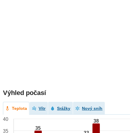
Výhled počasí
Teplota
Vítr
Srážky
Nový sníh
40
38
35
35
33