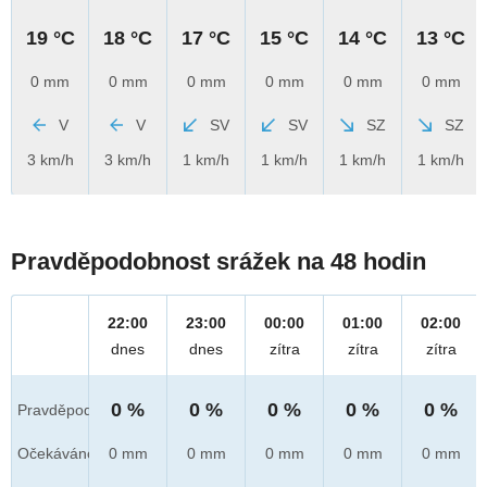
19 °C
18 °C
17 °C
15 °C
14 °C
13 °C
0 mm
0 mm
0 mm
0 mm
0 mm
0 mm
V
V
SV
SV
SZ
SZ
3 km/h
3 km/h
1 km/h
1 km/h
1 km/h
1 km/h
Pravděpodobnost srážek na 48 hodin
22:00
23:00
00:00
01:00
02:00
dnes
dnes
zítra
zítra
zítra
0 %
0 %
0 %
0 %
0 %
Pravděpod.
Očekáváno
0 mm
0 mm
0 mm
0 mm
0 mm