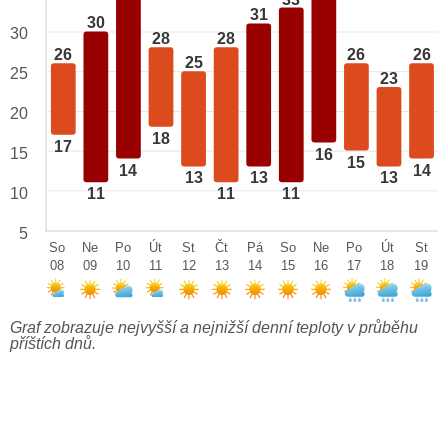
31
30
30
28
28
26
26
26
25
25
23
20
18
17
15
16
15
14
14
13
13
13
10
11
11
11
5
So
Ne
Po
Út
St
Čt
Pá
So
Ne
Po
Út
St
08
09
10
11
12
13
14
15
16
17
18
19
Graf zobrazuje nejvyšší a nejnižší denní teploty v průběhu
příštích dnů.