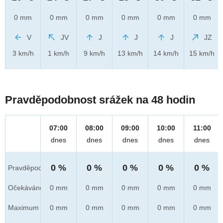
0 mm
0 mm
0 mm
0 mm
0 mm
0 mm
V
JV
J
J
J
JZ
3 km/h
1 km/h
9 km/h
13 km/h
14 km/h
15 km/h
Pravděpodobnost srážek na 48 hodin
07:00
08:00
09:00
10:00
11:00
dnes
dnes
dnes
dnes
dnes
0 %
0 %
0 %
0 %
0 %
Pravděpod.
Očekáváno
0 mm
0 mm
0 mm
0 mm
0 mm
Maximum
0 mm
0 mm
0 mm
0 mm
0 mm