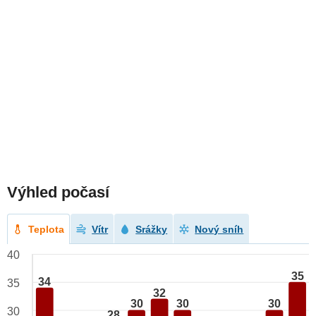
Výhled počasí
Teplota
Vítr
Srážky
Nový sníh
40
35
34
35
32
30
30
30
30
28