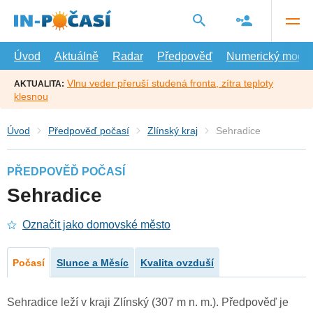
Přejít
na
hlavní
obsah
Úvod
Aktuálně
Radar
Předpověď
Numerický model
Vlnu veder přeruší studená fronta, zítra teploty
AKTUALITA:
klesnou
Úvod
Předpověď počasí
Zlínský kraj
Sehradice
PŘEDPOVĚĎ POČASÍ
Sehradice
Označit jako domovské město
Počasí
Slunce a Měsíc
Kvalita ovzduší
Sehradice leží v kraji Zlínský (307 m n. m.). Předpověď je