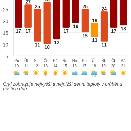
27
25
25
24
25
19
20
19
18
17
17
17
17
15
15
13
12
10
11
11
10
5
Po
Út
St
Čt
Pá
So
Ne
Po
Út
St
Čt
Pá
10
11
12
13
14
15
16
17
18
19
20
21
Graf zobrazuje nejvyšší a nejnižší denní teploty v průběhu
příštích dnů.