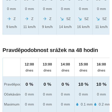
0 mm
0 mm
0 mm
0 mm
0 mm
0 mm
Z
Z
Z
SZ
SZ
SZ
9 km/h
11 km/h
9 km/h
14 km/h
16 km/h
11 km/h
Pravděpodobnost srážek na 48 hodin
12:00
13:00
14:00
15:00
16:00
dnes
dnes
dnes
dnes
dnes
0 %
0 %
0 %
10 %
10 %
Pravděpod.
Očekáváno
0 mm
0 mm
0 mm
0 mm
0 mm
Maximum
0 mm
0 mm
0 mm
0.1 mm
0.2 mm