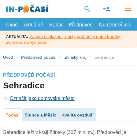
Přejít
na
hlavní
obsah
Úvod
Aktuálně
Radar
Předpověď
Numerický model
Začíná ochlazení, místy přeháňky nebo bouřky,
AKTUALITA:
zejména na východě
Úvod
Předpověď počasí
Zlínský kraj
Sehradice
PŘEDPOVĚĎ POČASÍ
Sehradice
Označit jako domovské město
Počasí
Slunce a Měsíc
Kvalita ovzduší
Sehradice leží v kraji Zlínský (307 m n. m.). Předpověď je