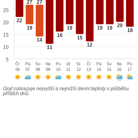
27
27
25
22
20
20
19
19
19
19
18
15
16
15
14
12
10
11
5
Čt
Pá
So
Ne
Po
Út
St
Čt
Pá
So
Ne
Po
06
07
08
09
10
11
12
13
14
15
16
17
Graf zobrazuje nejvyšší a nejnižší denní teploty v průběhu
příštích dnů.