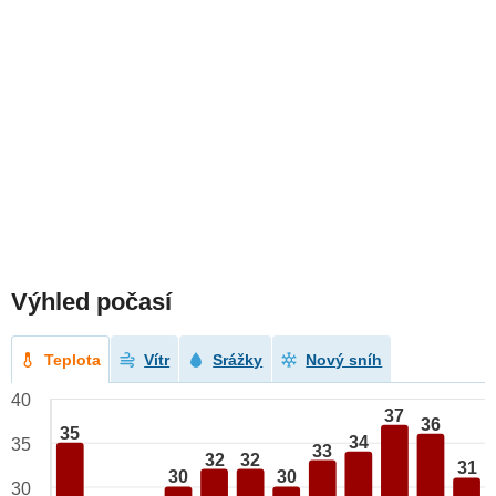
Výhled počasí
Teplota
Vítr
Srážky
Nový sníh
40
37
36
35
34
35
33
32
32
31
30
30
30