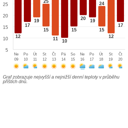
25
24
25
20
20
19
19
17
17
15
15
15
15
12
12
10
11
10
5
Ne
Po
Út
St
Čt
Pá
So
Ne
Po
Út
St
Čt
09
10
11
12
13
14
15
16
17
18
19
20
Graf zobrazuje nejvyšší a nejnižší denní teploty v průběhu
příštích dnů.