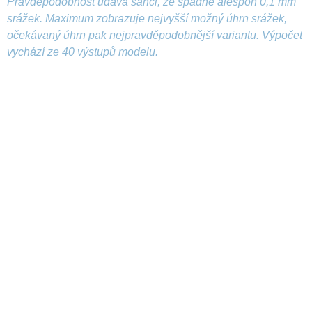
Pravděpodobnost udává šanci, že spadne alespoň 0,1 mm
srážek. Maximum zobrazuje nejvyšší možný úhrn srážek,
očekávaný úhrn pak nejpravděpodobnější variantu. Výpočet
vychází ze 40 výstupů modelu.