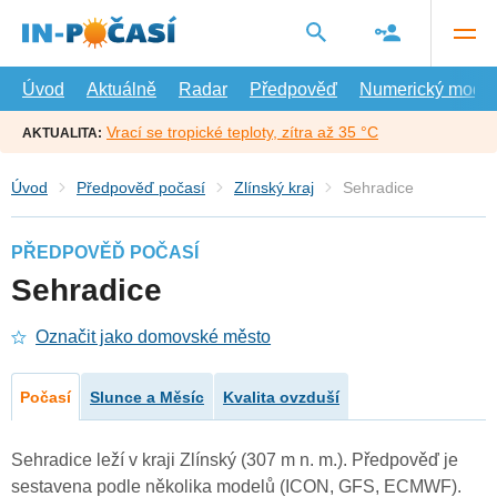
Přejít
na
hlavní
obsah
Úvod
Aktuálně
Radar
Předpověď
Numerický model
Vrací se tropické teploty, zítra až 35 °C
AKTUALITA:
Úvod
Předpověď počasí
Zlínský kraj
Sehradice
PŘEDPOVĚĎ POČASÍ
Sehradice
Označit jako domovské město
Počasí
Slunce a Měsíc
Kvalita ovzduší
Sehradice leží v kraji Zlínský (307 m n. m.). Předpověď je
sestavena podle několika modelů (ICON, GFS, ECMWF).