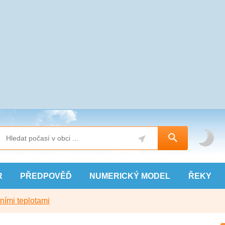
R
PŘEDPOVĚĎ
NUMERICKÝ
MODEL
ŘEKY
ními teplotami