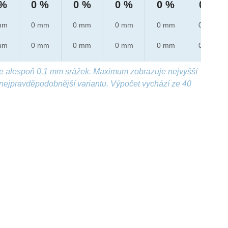
 %
0 %
0 %
0 %
0 %
0 %
mm
0 mm
0 mm
0 mm
0 mm
0 mm
mm
0 mm
0 mm
0 mm
0 mm
0 mm
e alespoň 0,1 mm srážek. Maximum zobrazuje nejvyšší
nejpravděpodobnější variantu. Výpočet vychází ze 40