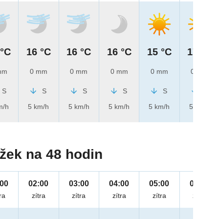
 °C
16 °C
16 °C
16 °C
15 °C
17 °C
mm
0 mm
0 mm
0 mm
0 mm
0 mm
S
S
S
S
S
S
m/h
5 km/h
5 km/h
5 km/h
5 km/h
5 km/h
žek na 48 hodin
:00
02:00
03:00
04:00
05:00
06:00
ra
zítra
zítra
zítra
zítra
zítra