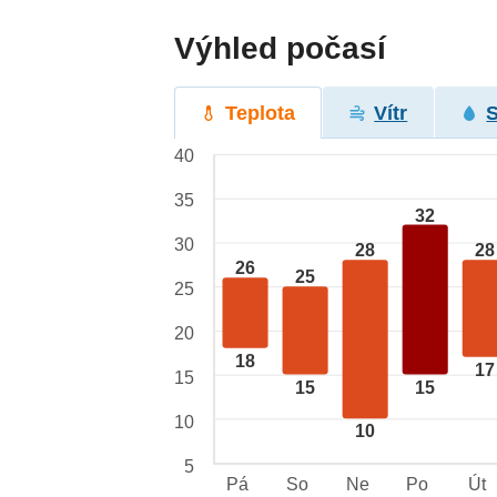
Výhled počasí
Teplota
Vítr
40
35
32
30
28
28
26
25
25
20
18
17
15
15
15
10
10
5
Pá
So
Ne
Po
Út