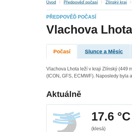
Úvod
Předpověď počasí
Zlínský kraj
PŘEDPOVĚĎ POČASÍ
Vlachova Lhot
Počasí
Slunce a Měsíc
Vlachova Lhota leží v kraji Zlínský (449
(ICON, GFS, ECMWF). Naposledy byla ak
Aktuálně
17.6 °C
(klesá)