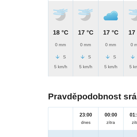
18 °C
17 °C
17 °C
17
0 mm
0 mm
0 mm
0 
S
S
S
5 km/h
5 km/h
5 km/h
5 k
Pravděpodobnost srá
23:00
00:00
01
dnes
zítra
zít