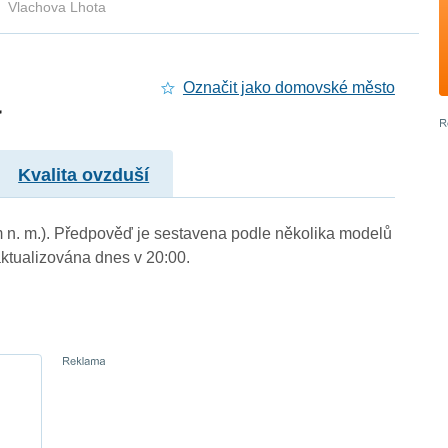
Vlachova Lhota
a
Označit jako domovské město
Kvalita ovzduší
 m n. m.). Předpověď je sestavena podle několika modelů
tualizována dnes v 20:00.