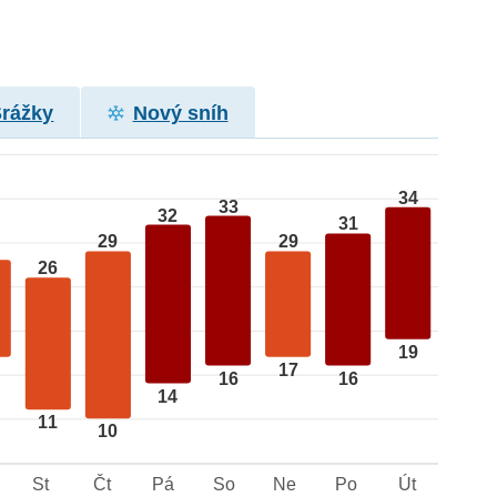
Srážky
Nový sníh
34
33
32
31
29
29
26
19
17
16
16
14
11
10
St
Čt
Pá
So
Ne
Po
Út