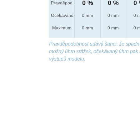
0 %
0 %
0
Pravděpod.
Očekáváno
0 mm
0 mm
0 
Maximum
0 mm
0 mm
0 
Pravděpodobnost udává šanci, že spadn
možný úhrn srážek, očekávaný úhrn pak 
výstupů modelu.