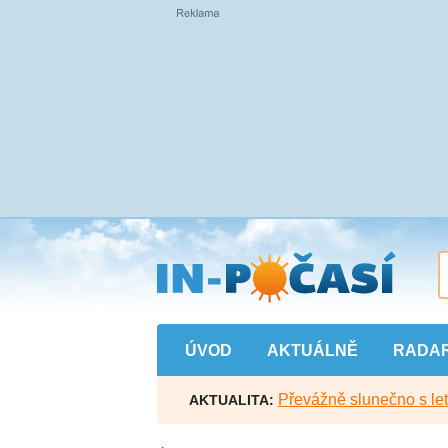
Přejít
na
hlavní
obsah
ÚVOD
AKTUÁLNĚ
RADA
Převážně slunečno s let
AKTUALITA: