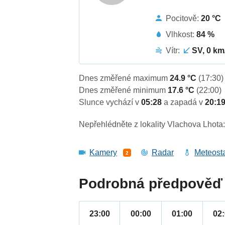
Pocitově:
20 °C
Vlhkost:
84 %
Vítr:
SV, 0 km
Dnes změřené maximum
24.9 °C
(17:30)
Dnes změřené minimum
17.6 °C
(22:00)
Slunce vychází v
05:28
a zapadá v
20:1
Nepřehlédněte z lokality Vlachova Lhota
Kamery
Radar
Meteost
2
Podrobná předpověď 
23:00
00:00
01:00
02