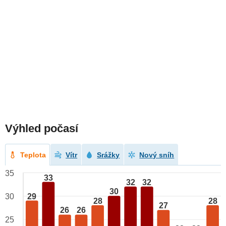
Výhled počasí
Teplota
Vítr
Srážky
Nový sníh
35
33
32
32
30
29
30
28
28
27
26
26
25