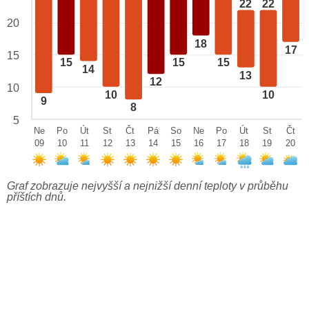
22
22
20
18
17
15
15
15
15
14
13
12
10
10
10
9
8
5
Ne
Po
Út
St
Čt
Pá
So
Ne
Po
Út
St
Čt
09
10
11
12
13
14
15
16
17
18
19
20
Graf zobrazuje nejvyšší a nejnižší denní teploty v průběhu
příštích dnů.