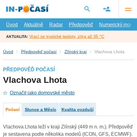
Přejít
na
hlavní
obsah
Úvod
Aktuálně
Radar
Předpověď
Numerický model
Vrací se tropické teploty, zítra až 35 °C
AKTUALITA:
Úvod
Předpověď počasí
Zlínský kraj
Vlachova Lhota
PŘEDPOVĚĎ POČASÍ
Vlachova Lhota
Označit jako domovské město
Počasí
Slunce a Měsíc
Kvalita ovzduší
Vlachova Lhota leží v kraji Zlínský (449 m n. m.). Předpověď
je sestavena podle několika modelů (ICON, GFS, ECMWF).