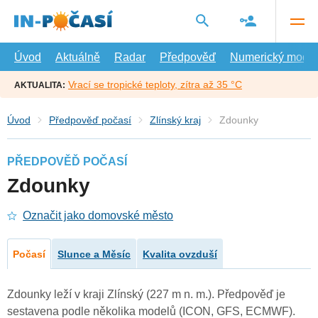
Přejít
na
hlavní
obsah
Úvod
Aktuálně
Radar
Předpověď
Numerický model
Vrací se tropické teploty, zítra až 35 °C
AKTUALITA:
Úvod
Předpověď počasí
Zlínský kraj
Zdounky
PŘEDPOVĚĎ POČASÍ
Zdounky
Označit jako domovské město
Počasí
Slunce a Měsíc
Kvalita ovzduší
Zdounky leží v kraji Zlínský (227 m n. m.). Předpověď je
sestavena podle několika modelů (ICON, GFS, ECMWF).