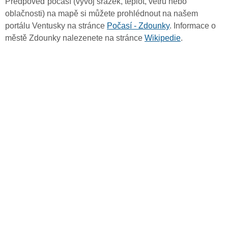
Předpověď počasí (vývoj srážek, teplot, větru nebo
oblačnosti) na mapě si můžete prohlédnout na našem
portálu Ventusky na stránce
Počasí - Zdounky
. Informace o
městě Zdounky nalezenete na stránce
Wikipedie
.