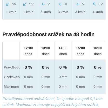
SV
SV
V
V
V
JV
1 km/h
1 km/h
3 km/h
3 km/h
3 km/h
4 km/h
Pravděpodobnost srážek na 48 hodin
12:00
13:00
14:00
15:00
16:00
dnes
dnes
dnes
dnes
dnes
0 %
0 %
0 %
0 %
0 %
Pravděpod.
Očekáváno
0 mm
0 mm
0 mm
0 mm
0 mm
Maximum
0 mm
0 mm
0 mm
0 mm
0 mm
Pravděpodobnost udává šanci, že spadne alespoň 0,1 mm
srážek. Maximum zobrazuje nejvyšší možný úhrn srážek,