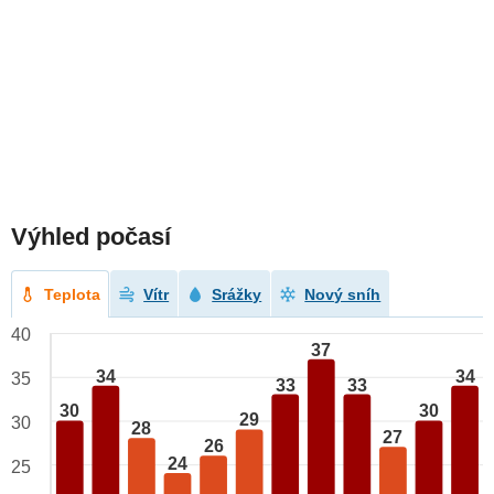
Výhled počasí
Teplota
Vítr
Srážky
Nový sníh
40
37
34
34
35
33
33
30
30
29
30
28
27
26
24
25