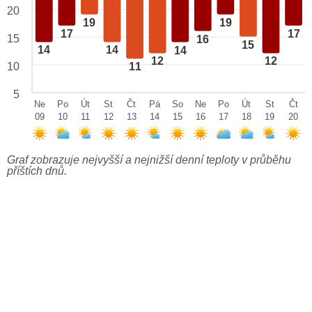
20
19
19
17
17
15
16
15
14
14
14
12
12
10
11
5
Ne
Po
Út
St
Čt
Pá
So
Ne
Po
Út
St
Čt
09
10
11
12
13
14
15
16
17
18
19
20
Graf zobrazuje nejvyšší a nejnižší denní teploty v průběhu
příštích dnů.