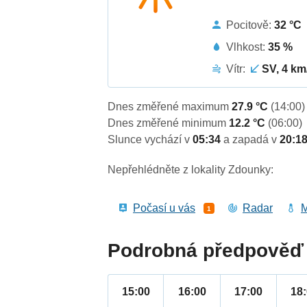
Pocitově:
32 °C
Vlhkost:
35 %
Vítr:
SV, 4 km
Dnes změřené maximum
27.9 °C
(14:00)
Dnes změřené minimum
12.2 °C
(06:00)
Slunce vychází v
05:34
a zapadá v
20:1
Nepřehlédněte z lokality Zdounky:
Počasí u vás
Radar
M
1
Podrobná předpověď 
15:00
16:00
17:00
18