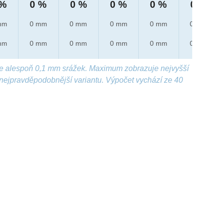
 %
0 %
0 %
0 %
0 %
0 %
mm
0 mm
0 mm
0 mm
0 mm
0 mm
mm
0 mm
0 mm
0 mm
0 mm
0 mm
e alespoň 0,1 mm srážek. Maximum zobrazuje nejvyšší
nejpravděpodobnější variantu. Výpočet vychází ze 40