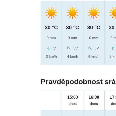
30 °C
30 °C
30 °C
30
0 mm
0 mm
0 mm
0 
V
JV
JV
3 km/h
4 km/h
6 km/h
5 k
Pravděpodobnost srá
15:00
16:00
17
dnes
dnes
dn