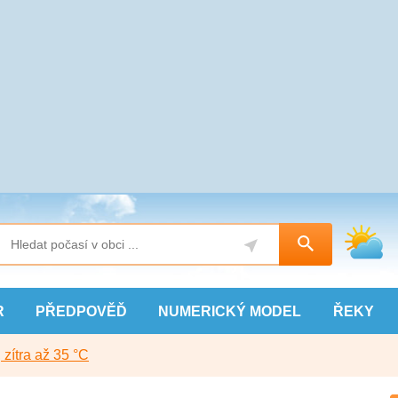
R
PŘEDPOVĚĎ
NUMERICKÝ
MODEL
ŘEKY
, zítra až 35 °C