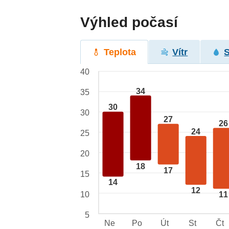
Výhled počasí
Teplota
Vítr
40
34
35
30
30
27
26
24
25
20
18
17
15
14
12
10
11
5
Ne
Po
Út
St
Čt