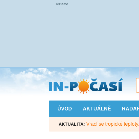
Přejít
na
hlavní
obsah
ÚVOD
AKTUÁLNĚ
RADA
Vrací se tropické teploty
AKTUALITA: