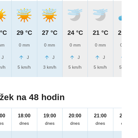
 °C
29 °C
27 °C
24 °C
21 °C
20 °C
mm
0 mm
0 mm
0 mm
0 mm
0 mm
J
J
J
J
J
J
m/h
5 km/h
3 km/h
5 km/h
5 km/h
5 km/h
žek na 48 hodin
:00
18:00
19:00
20:00
21:00
22:00
es
dnes
dnes
dnes
dnes
dnes