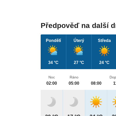
Předpověď na další 
Pondělí
Úterý
Středa
34 °C
27 °C
24 °C
Noc
Ráno
Dop
02:00
05:00
08:00
1