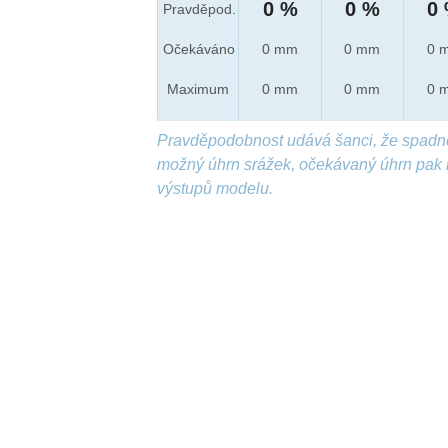
0 %
0 %
0
Pravděpod.
Očekáváno
0 mm
0 mm
0 
Maximum
0 mm
0 mm
0 
Pravděpodobnost udává šanci, že spadn
možný úhrn srážek, očekávaný úhrn pak 
výstupů modelu.