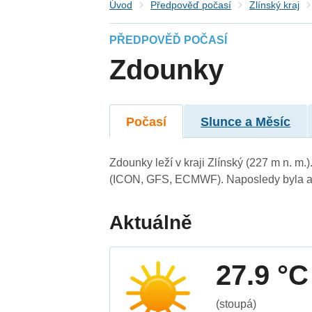
Úvod
Předpověď počasí
Zlínský kraj
PŘEDPOVĚĎ POČASÍ
Zdounky
Počasí
Slunce a Měsíc
Zdounky leží v kraji Zlínský (227 m n. m
(ICON, GFS, ECMWF). Naposledy byla ak
Aktuálně
27.9 °C
(stoupá)