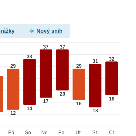
Srážky
Nový sníh
37
37
33
32
31
29
29
20
18
17
16
14
13
12
Pá
So
Ne
Po
Út
St
Čt