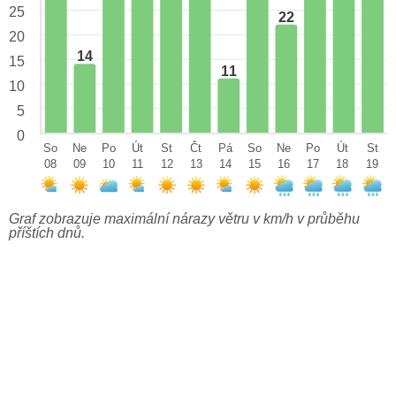
25
22
20
14
15
11
10
5
0
So
Ne
Po
Út
St
Čt
Pá
So
Ne
Po
Út
St
08
09
10
11
12
13
14
15
16
17
18
19
Graf zobrazuje maximální nárazy větru v km/h v průběhu
příštích dnů.