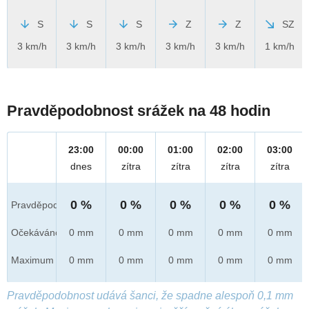
S
S
S
Z
Z
SZ
3 km/h
3 km/h
3 km/h
3 km/h
3 km/h
1 km/h
Pravděpodobnost srážek na 48 hodin
23:00
00:00
01:00
02:00
03:00
dnes
zítra
zítra
zítra
zítra
0 %
0 %
0 %
0 %
0 %
Pravděpod.
Očekáváno
0 mm
0 mm
0 mm
0 mm
0 mm
Maximum
0 mm
0 mm
0 mm
0 mm
0 mm
Pravděpodobnost udává šanci, že spadne alespoň 0,1 mm