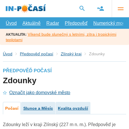
Přejít
na
hlavní
obsah
Úvod
Aktuálně
Radar
Předpověď
Numerický model
Víkend bude slunečný s letními, zítra i tropickými
AKTUALITA:
teplotami
Úvod
Předpověď počasí
Zlínský kraj
Zdounky
PŘEDPOVĚĎ POČASÍ
Zdounky
Označit jako domovské město
Počasí
Slunce a Měsíc
Kvalita ovzduší
Zdounky leží v kraji Zlínský (227 m n. m.). Předpověď je