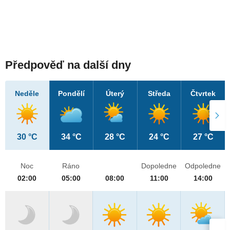
Předpověď na další dny
Neděle
Pondělí
Úterý
Středa
Čtvrtek
30 °C
34 °C
28 °C
24 °C
27 °C
Noc
Ráno
Dopoledne
Odpoledne
02:00
05:00
08:00
11:00
14:00