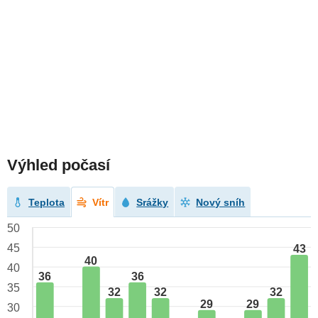
Výhled počasí
Teplota
Vítr
Srážky
Nový sníh
50
45
43
40
40
36
36
35
32
32
32
29
29
30