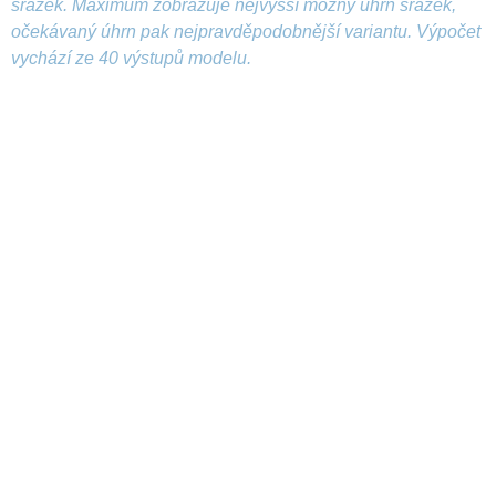
srážek. Maximum zobrazuje nejvyšší možný úhrn srážek,
očekávaný úhrn pak nejpravděpodobnější variantu. Výpočet
vychází ze 40 výstupů modelu.