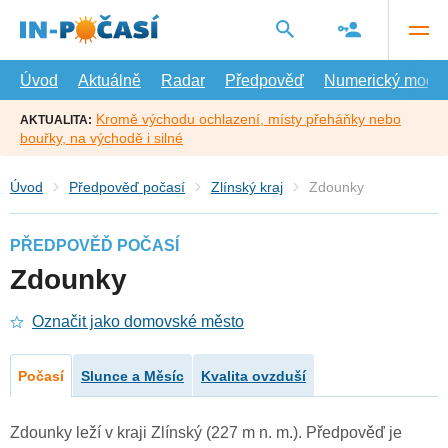
Přejít
na
hlavní
obsah
Úvod
Aktuálně
Radar
Předpověď
Numerický model
Kromě východu ochlazení, místy přeháňky nebo
AKTUALITA:
bouřky, na východě i silné
Úvod
Předpověď počasí
Zlínský kraj
Zdounky
PŘEDPOVĚĎ POČASÍ
Zdounky
Označit jako domovské město
Počasí
Slunce a Měsíc
Kvalita ovzduší
Zdounky leží v kraji Zlínský (227 m n. m.). Předpověď je