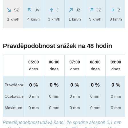
SZ
JV
J
JZ
JZ
Z
1 km/h
4 km/h
3 km/h
1 km/h
9 km/h
9 km/h
Pravděpodobnost srážek na 48 hodin
05:00
06:00
07:00
08:00
09:00
dnes
dnes
dnes
dnes
dnes
0 %
0 %
0 %
0 %
0 %
Pravděpod.
Očekáváno
0 mm
0 mm
0 mm
0 mm
0 mm
Maximum
0 mm
0 mm
0 mm
0 mm
0 mm
Pravděpodobnost udává šanci, že spadne alespoň 0,1 mm