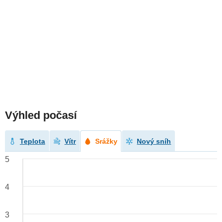
Výhled počasí
Teplota
Vítr
Srážky
Nový sníh
5
4
3