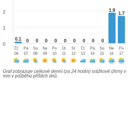
1.9
2
1.7
1
0.1
0
0
0
0
0
0
0
0
0
0
Čt
Pá
So
Ne
Po
Út
St
Čt
Pá
So
Ne
Po
06
07
08
09
10
11
12
13
14
15
16
17
Graf zobrazuje celkové denní (za 24 hodin) srážkové úhrny v
mm v průběhu příštích dnů.