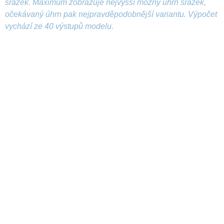
srážek. Maximum zobrazuje nejvyšší možný úhrn srážek,
očekávaný úhrn pak nejpravděpodobnější variantu. Výpočet
vychází ze 40 výstupů modelu.