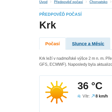
Úvod
Předpověď počasí
Chorvatsko
PŘEDPOVĚĎ POČASÍ
Krk
Počasí
Slunce a Měsíc
Krk leží v nadmořské výšce 2 m n. m. Př
GFS, ECMWF). Naposledy byla aktualizo
36 °C
Vítr:
8 km/h