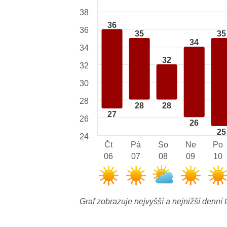
38
36
36
35
35
34
34
32
32
30
28
28
28
27
26
26
25
24
Čt
Pá
So
Ne
Po
06
07
08
09
10
Graf zobrazuje nejvyšší a nejnižší denní t