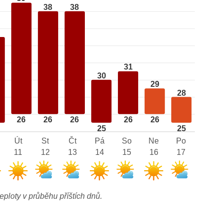
38
38
31
30
29
28
26
26
26
26
26
25
25
Út
St
Čt
Pá
So
Ne
Po
11
12
13
14
15
16
17
eploty v průběhu příštích dnů.