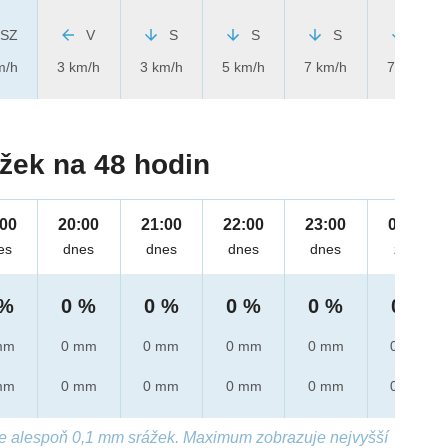
SZ
V
S
S
S
S
m/h
3 km/h
3 km/h
5 km/h
7 km/h
7 km/h
žek na 48 hodin
:00
20:00
21:00
22:00
23:00
00:00
es
dnes
dnes
dnes
dnes
zítra
 %
0 %
0 %
0 %
0 %
0 %
mm
0 mm
0 mm
0 mm
0 mm
0 mm
mm
0 mm
0 mm
0 mm
0 mm
0 mm
e alespoň 0,1 mm srážek. Maximum zobrazuje nejvyšší