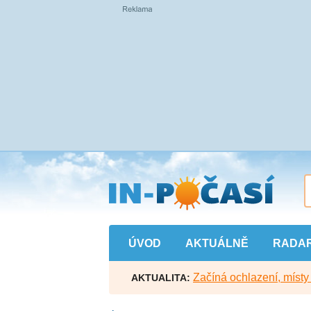
Přejít
na
hlavní
obsah
ÚVOD
AKTUÁLNĚ
RADA
Začíná ochlazení, míst
AKTUALITA: