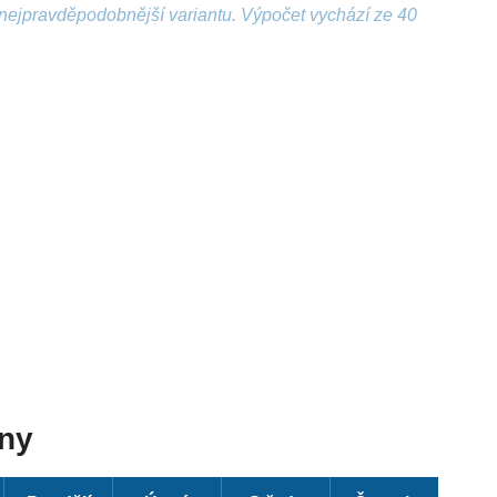
nejpravděpodobnější variantu. Výpočet vychází ze 40
dny