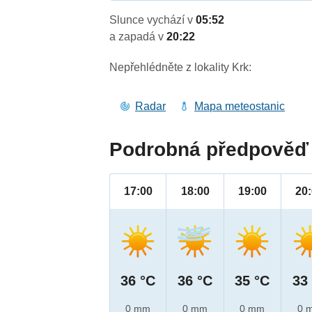
Slunce vychází v
05:52
a zapadá v
20:22
Nepřehlédněte z lokality Krk:
Radar
Mapa meteostanic
Podrobná předpověď 
17:00
18:00
19:00
20
36 °C
36 °C
35 °C
33
0 mm
0 mm
0 mm
0 