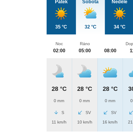
Pátek
Sobota
Neděle
35 °C
32 °C
34 °C
Noc
Ráno
Dop
02:00
05:00
08:00
1
28 °C
28 °C
28 °C
3
0 mm
0 mm
0 mm
0
S
SV
SV
11 km/h
10 km/h
16 km/h
21