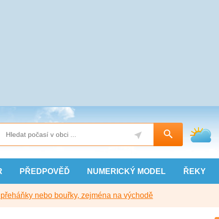
R
PŘEDPOVĚĎ
NUMERICKÝ
MODEL
ŘEKY
y přeháňky nebo bouřky, zejména na východě