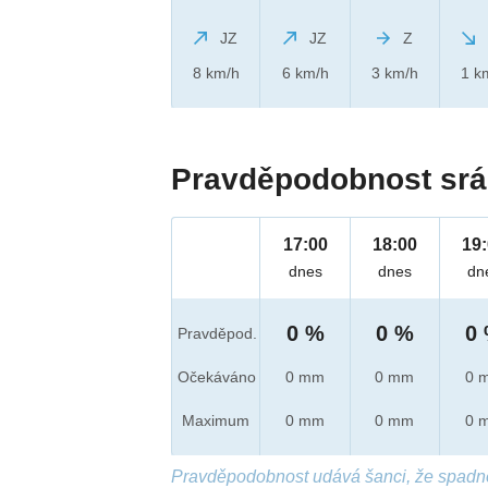
JZ
JZ
Z
8 km/h
6 km/h
3 km/h
1 k
Pravděpodobnost srá
17:00
18:00
19
dnes
dnes
dn
0 %
0 %
0
Pravděpod.
Očekáváno
0 mm
0 mm
0 
Maximum
0 mm
0 mm
0 
Pravděpodobnost udává šanci, že spadn