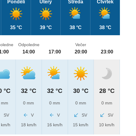
Pondělí
Úterý
Středa
Čtvrtek
35 °C
39 °C
38 °C
38 °C
oledne
Odpoledne
Večer
1:00
14:00
17:00
20:00
23:00
0 °C
32 °C
32 °C
30 °C
28 °C
 mm
0 mm
0 mm
0 mm
0 mm
SV
V
V
SV
SV
 km/h
18 km/h
16 km/h
15 km/h
10 km/h