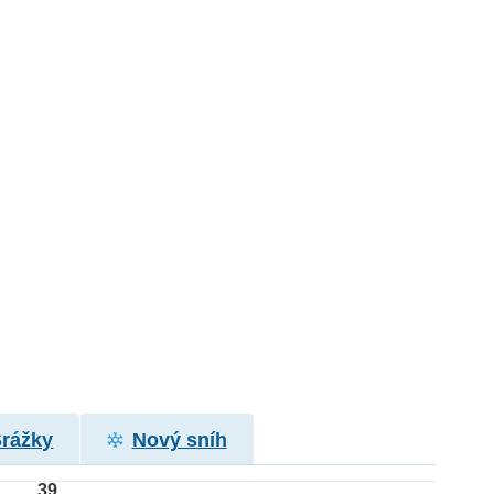
Srážky
Nový sníh
39