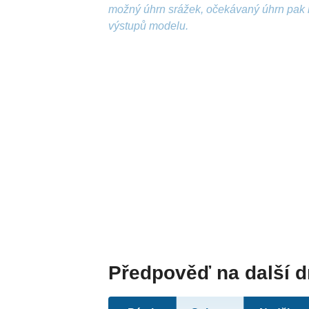
možný úhrn srážek, očekávaný úhrn pak 
výstupů modelu.
Předpověď na další 