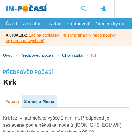
Přejít
na
hlavní
obsah
Úvod
Aktuálně
Radar
Předpověď
Numerický model
Začíná ochlazení, místy přeháňky nebo bouřky,
AKTUALITA:
zejména na východě
Úvod
Předpověď počasí
Chorvatsko
Krk
PŘEDPOVĚĎ POČASÍ
Krk
Počasí
Slunce a Měsíc
Krk leží v nadmořské výšce 2 m n. m. Předpověď je
sestavena podle několika modelů (ICON, GFS, ECMWF).