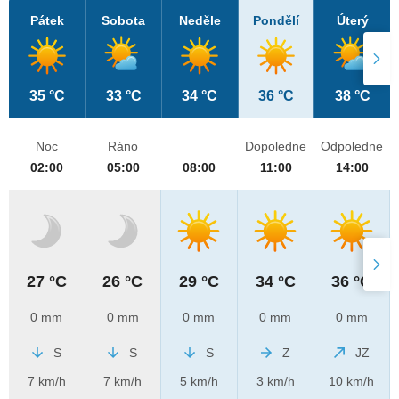
Pátek
Sobota
Neděle
Pondělí
Úterý
35 °C
33 °C
34 °C
36 °C
38 °C
Noc
Ráno
Dopoledne
Odpoledne
02:00
05:00
08:00
11:00
14:00
27 °C
26 °C
29 °C
34 °C
36 °C
0 mm
0 mm
0 mm
0 mm
0 mm
S
S
S
Z
JZ
7 km/h
7 km/h
5 km/h
3 km/h
10 km/h