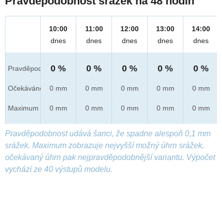
Pravděpodobnost srážek na 48 hodin
10:00
11:00
12:00
13:00
14:00
dnes
dnes
dnes
dnes
dnes
0 %
0 %
0 %
0 %
0 %
Pravděpod.
Očekáváno
0 mm
0 mm
0 mm
0 mm
0 mm
Maximum
0 mm
0 mm
0 mm
0 mm
0 mm
Pravděpodobnost udává šanci, že spadne alespoň 0,1 mm
srážek. Maximum zobrazuje nejvyšší možný úhrn srážek,
očekávaný úhrn pak nejpravděpodobnější variantu. Výpočet
vychází ze 40 výstupů modelu.