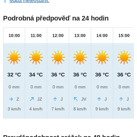
Mapa meteostanic
Podrobná předpověď na 24 hodin
10:00
11:00
12:00
13:00
14:00
15:00
32 °C
34 °C
36 °C
36 °C
36 °C
36 °C
0 mm
0 mm
0 mm
0 mm
0 mm
0 mm
Z
JZ
J
JV
J
J
3 km/h
4 km/h
7 km/h
8 km/h
9 km/h
9 km/h