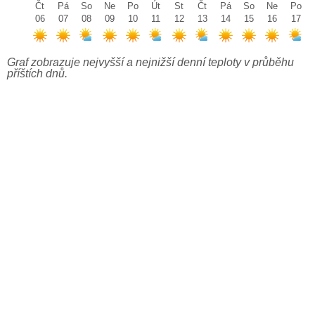
Čt
Pá
So
Ne
Po
Út
St
Čt
Pá
So
Ne
Po
06
07
08
09
10
11
12
13
14
15
16
17
Graf zobrazuje nejvyšší a nejnižší denní teploty v průběhu
příštích dnů.