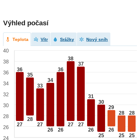
Výhled počasí
Teplota
Vítr
Srážky
Nový sníh
40
38
38
37
36
36
36
35
34
34
33
32
31
30
30
29
28
28
28
28
27
27
27
27
26
26
26
26
26
25
25
25
24