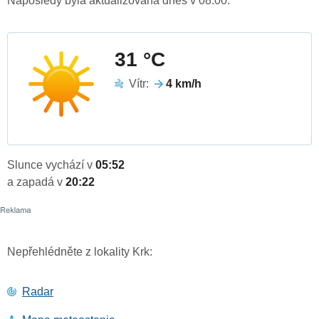
Naposledy byla aktualizována dnes v 08:00.
31 °C
Vítr:
4 km/h
Slunce vychází v
05:52
a zapadá v
20:22
Nepřehlédněte z lokality Krk:
Radar