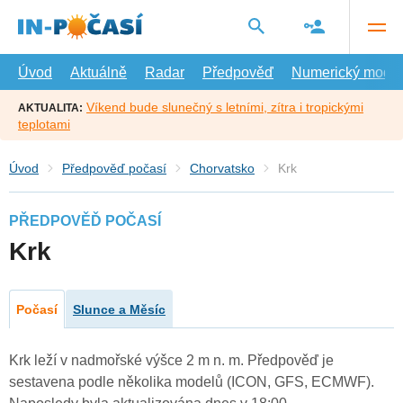
Přejít
na
hlavní
obsah
Úvod
Aktuálně
Radar
Předpověď
Numerický model
Víkend bude slunečný s letními, zítra i tropickými
AKTUALITA:
teplotami
Úvod
Předpověď počasí
Chorvatsko
Krk
PŘEDPOVĚĎ POČASÍ
Krk
Počasí
Slunce a Měsíc
Krk leží v nadmořské výšce 2 m n. m. Předpověď je
sestavena podle několika modelů (ICON, GFS, ECMWF).