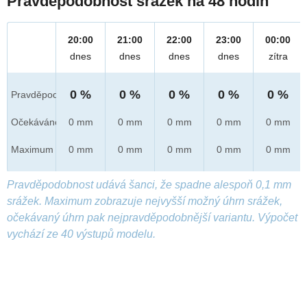
Pravděpodobnost srážek na 48 hodin
20:00
21:00
22:00
23:00
00:00
dnes
dnes
dnes
dnes
zítra
0 %
0 %
0 %
0 %
0 %
Pravděpod.
Očekáváno
0 mm
0 mm
0 mm
0 mm
0 mm
Maximum
0 mm
0 mm
0 mm
0 mm
0 mm
Pravděpodobnost udává šanci, že spadne alespoň 0,1 mm
srážek. Maximum zobrazuje nejvyšší možný úhrn srážek,
očekávaný úhrn pak nejpravděpodobnější variantu. Výpočet
vychází ze 40 výstupů modelu.