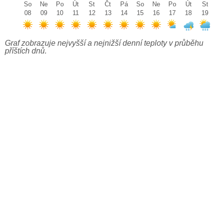
So
Ne
Po
Út
St
Čt
Pá
So
Ne
Po
Út
St
08
09
10
11
12
13
14
15
16
17
18
19
Graf zobrazuje nejvyšší a nejnižší denní teploty v průběhu
příštích dnů.