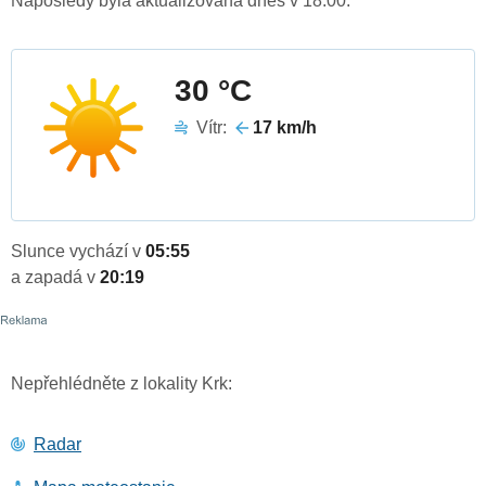
Naposledy byla aktualizována dnes v 18:00.
30 °C
Vítr:
17 km/h
Slunce vychází v
05:55
a zapadá v
20:19
Nepřehlédněte z lokality Krk:
Radar