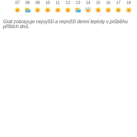
07
08
09
10
11
12
13
14
15
16
17
18
Graf zobrazuje nejvyšší a nejnižší denní teploty v průběhu
příštích dnů.