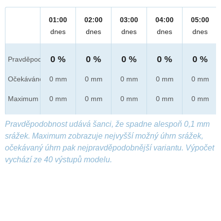
01:00
02:00
03:00
04:00
05:00
dnes
dnes
dnes
dnes
dnes
0 %
0 %
0 %
0 %
0 %
Pravděpod.
Očekáváno
0 mm
0 mm
0 mm
0 mm
0 mm
Maximum
0 mm
0 mm
0 mm
0 mm
0 mm
Pravděpodobnost udává šanci, že spadne alespoň 0,1 mm
srážek. Maximum zobrazuje nejvyšší možný úhrn srážek,
očekávaný úhrn pak nejpravděpodobnější variantu. Výpočet
vychází ze 40 výstupů modelu.