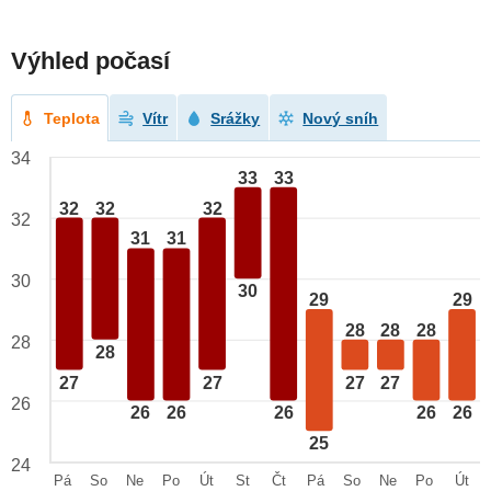
Výhled počasí
Teplota
Vítr
Srážky
Nový sníh
34
33
33
32
32
32
32
31
31
30
30
29
29
28
28
28
28
28
27
27
27
27
26
26
26
26
26
26
25
24
Pá
So
Ne
Po
Út
St
Čt
Pá
So
Ne
Po
Út