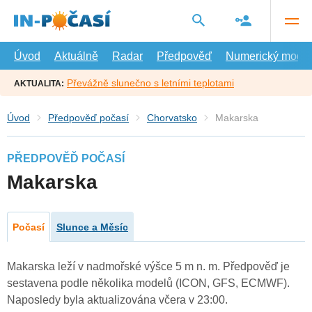
Přejít
na
hlavní
obsah
Úvod
Aktuálně
Radar
Předpověď
Numerický model
Převážně slunečno s letními teplotami
AKTUALITA:
Úvod
Předpověď počasí
Chorvatsko
Makarska
PŘEDPOVĚĎ POČASÍ
Makarska
Počasí
Slunce a Měsíc
Makarska leží v nadmořské výšce 5 m n. m. Předpověď je
sestavena podle několika modelů (ICON, GFS, ECMWF).
Naposledy byla aktualizována včera v 23:00.