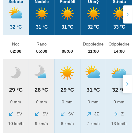
Sobota
Neděle
Pondělí
Úterý
Středa
32 °C
31 °C
31 °C
32 °C
33 °C
Noc
Ráno
Dopoledne
Odpoledne
02:00
05:00
08:00
11:00
14:00
29 °C
28 °C
29 °C
31 °C
32 °C
0 mm
0 mm
0 mm
0 mm
0 mm
SV
SV
SV
JZ
Z
10 km/h
9 km/h
6 km/h
7 km/h
13 km/h