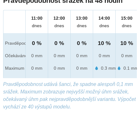
Pravděpodobnost srážek na 48 hodin
11:00
12:00
13:00
14:00
15:00
dnes
dnes
dnes
dnes
dnes
0 %
0 %
0 %
10 %
10 %
Pravděpod.
Očekáváno
0 mm
0 mm
0 mm
0 mm
0 mm
Maximum
0 mm
0 mm
0 mm
0.3 mm
0.1 mm
Pravděpodobnost udává šanci, že spadne alespoň 0,1 mm
srážek. Maximum zobrazuje nejvyšší možný úhrn srážek,
očekávaný úhrn pak nejpravděpodobnější variantu. Výpočet
vychází ze 40 výstupů modelu.