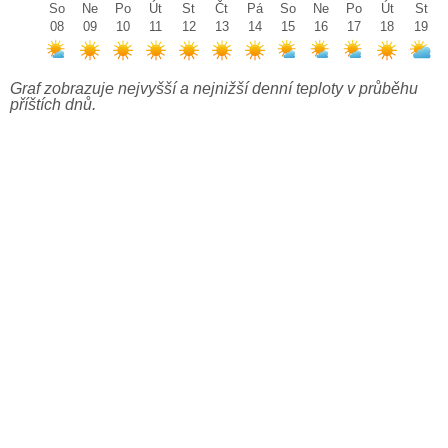
So
Ne
Po
Út
St
Čt
Pá
So
Ne
Po
Út
St
08
09
10
11
12
13
14
15
16
17
18
19
Graf zobrazuje nejvyšší a nejnižší denní teploty v průběhu
příštích dnů.