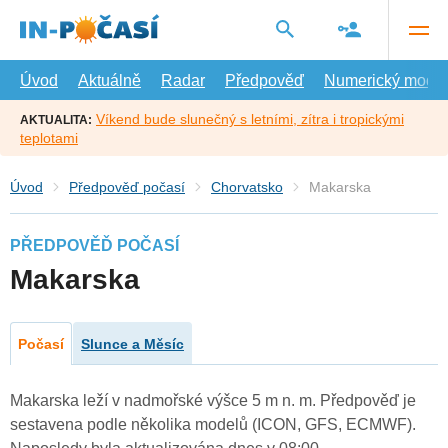
Přejít
na
hlavní
obsah
Úvod
Aktuálně
Radar
Předpověď
Numerický model
Víkend bude slunečný s letními, zítra i tropickými
AKTUALITA:
teplotami
Úvod
Předpověď počasí
Chorvatsko
Makarska
PŘEDPOVĚĎ POČASÍ
Makarska
Počasí
Slunce a Měsíc
Makarska leží v nadmořské výšce 5 m n. m. Předpověď je
sestavena podle několika modelů (ICON, GFS, ECMWF).