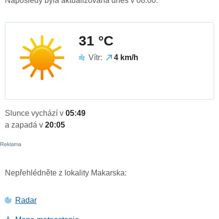
Naposledy byla aktualizována dnes v 08:00.
31 °C
Vítr:
4 km/h
Slunce vychází v
05:49
a zapadá v
20:05
Nepřehlédněte z lokality Makarska:
Radar