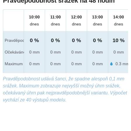
Pravděpodobnost srážek na 48 hodin
10:00
11:00
12:00
13:00
14:00
dnes
dnes
dnes
dnes
dnes
0 %
0 %
0 %
0 %
10 %
Pravděpod.
Očekáváno
0 mm
0 mm
0 mm
0 mm
0 mm
Maximum
0 mm
0 mm
0 mm
0 mm
0.3 mm
Pravděpodobnost udává šanci, že spadne alespoň 0,1 mm
srážek. Maximum zobrazuje nejvyšší možný úhrn srážek,
očekávaný úhrn pak nejpravděpodobnější variantu. Výpočet
vychází ze 40 výstupů modelu.