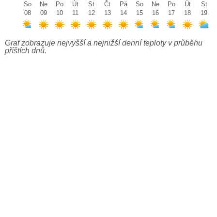
So
Ne
Po
Út
St
Čt
Pá
So
Ne
Po
Út
St
08
09
10
11
12
13
14
15
16
17
18
19
Graf zobrazuje nejvyšší a nejnižší denní teploty v průběhu
příštích dnů.