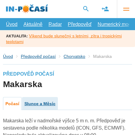
Přejít
na
hlavní
obsah
Úvod
Aktuálně
Radar
Předpověď
Numerický model
Víkend bude slunečný s letními, zítra i tropickými
AKTUALITA:
teplotami
Úvod
Předpověď počasí
Chorvatsko
Makarska
PŘEDPOVĚĎ POČASÍ
Makarska
Počasí
Slunce a Měsíc
Makarska leží v nadmořské výšce 5 m n. m. Předpověď je
sestavena podle několika modelů (ICON, GFS, ECMWF).