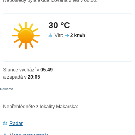
Naposledy byla aktualizována dnes v 08:00.
30 °C
Vítr:
2 km/h
Slunce vychází v
05:49
a zapadá v
20:05
Nepřehlédněte z lokality Makarska:
Radar