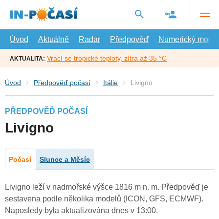
Přejít
na
hlavní
obsah
Úvod
Aktuálně
Radar
Předpověď
Numerický model
Vrací se tropické teploty, zítra až 35 °C
AKTUALITA:
Úvod
Předpověď počasí
Itálie
Livigno
PŘEDPOVĚĎ POČASÍ
Livigno
Počasí
Slunce a Měsíc
Livigno leží v nadmořské výšce 1816 m n. m. Předpověď je
sestavena podle několika modelů (ICON, GFS, ECMWF).
Naposledy byla aktualizována dnes v 13:00.