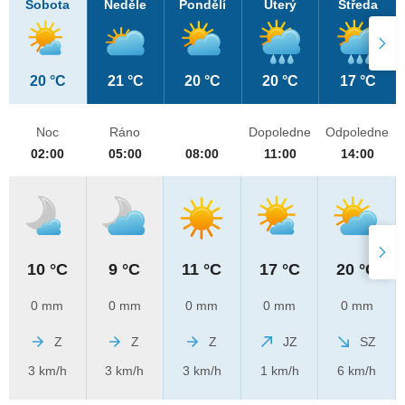
Sobota
Neděle
Pondělí
Úterý
Středa
20 °C
21 °C
20 °C
20 °C
17 °C
Noc
Ráno
Dopoledne
Odpoledne
02:00
05:00
08:00
11:00
14:00
10 °C
9 °C
11 °C
17 °C
20 °C
0 mm
0 mm
0 mm
0 mm
0 mm
Z
Z
Z
JZ
SZ
3 km/h
3 km/h
3 km/h
1 km/h
6 km/h