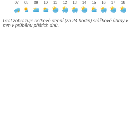
07
08
09
10
11
12
13
14
15
16
17
18
Graf zobrazuje celkové denní (za 24 hodin) srážkové úhrny v
mm v průběhu příštích dnů.