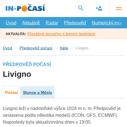
Přejít
na
hlavní
obsah
Úvod
Aktuálně
Radar
Předpověď
Numerický model
Převážně slunečno s letními teplotami
AKTUALITA:
Úvod
Předpověď počasí
Itálie
Livigno
PŘEDPOVĚĎ POČASÍ
Livigno
Počasí
Slunce a Měsíc
Livigno leží v nadmořské výšce 1816 m n. m. Předpověď je
sestavena podle několika modelů (ICON, GFS, ECMWF).
Naposledy byla aktualizována dnes v 19:00.