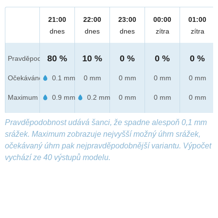
21:00
22:00
23:00
00:00
01:00
dnes
dnes
dnes
zítra
zítra
80 %
10 %
0 %
0 %
0 %
Pravděpod.
Očekáváno
0.1 mm
0 mm
0 mm
0 mm
0 mm
Maximum
0.9 mm
0.2 mm
0 mm
0 mm
0 mm
Pravděpodobnost udává šanci, že spadne alespoň 0,1 mm
srážek. Maximum zobrazuje nejvyšší možný úhrn srážek,
očekávaný úhrn pak nejpravděpodobnější variantu. Výpočet
vychází ze 40 výstupů modelu.