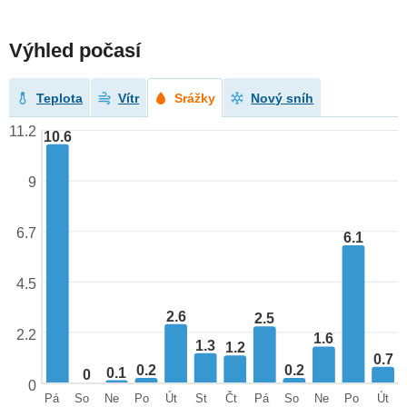
Výhled počasí
Teplota
Vítr
Srážky
Nový sníh
11.2
10.6
9
6.7
6.1
4.5
2.6
2.5
2.2
1.6
1.3
1.2
0.7
0.2
0.2
0.1
0
0
Pá
So
Ne
Po
Út
St
Čt
Pá
So
Ne
Po
Út