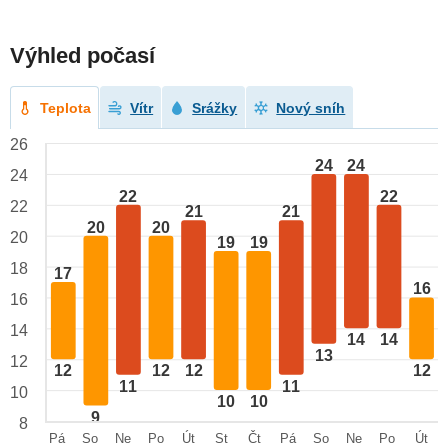
Výhled počasí
Teplota
Vítr
Srážky
Nový sníh
26
24
24
24
22
22
22
21
21
20
20
20
19
19
18
17
16
16
14
14
14
13
12
12
12
12
12
11
11
10
10
10
9
8
Pá
So
Ne
Po
Út
St
Čt
Pá
So
Ne
Po
Út