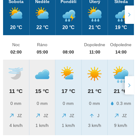
Sobota
Neděle
Pondělí
Úterý
Středa
20 °C
22 °C
20 °C
21 °C
19 °C
Noc
Ráno
Dopoledne
Odpoledne
02:00
05:00
08:00
11:00
14:00
11 °C
15 °C
17 °C
21 °C
21 °C
0 mm
0 mm
0 mm
0 mm
0.3 mm
JZ
JZ
JZ
J
JZ
4 km/h
1 km/h
1 km/h
3 km/h
9 km/h