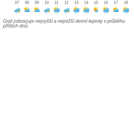
07
08
09
10
11
12
13
14
15
16
17
18
Graf zobrazuje nejvyšší a nejnižší denní teploty v průběhu
příštích dnů.