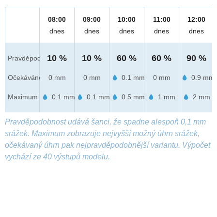
08:00
09:00
10:00
11:00
12:00
dnes
dnes
dnes
dnes
dnes
10 %
10 %
60 %
60 %
90 %
Pravděpod.
Očekáváno
0 mm
0 mm
0.1 mm
0 mm
0.9 mm
Maximum
0.1 mm
0.1 mm
0.5 mm
1 mm
2 mm
Pravděpodobnost udává šanci, že spadne alespoň 0,1 mm
srážek. Maximum zobrazuje nejvyšší možný úhrn srážek,
očekávaný úhrn pak nejpravděpodobnější variantu. Výpočet
vychází ze 40 výstupů modelu.