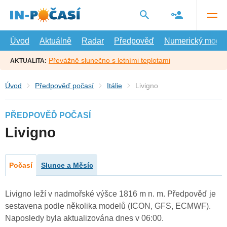
Přejít
na
hlavní
obsah
Úvod
Aktuálně
Radar
Předpověď
Numerický model
Převážně slunečno s letními teplotami
AKTUALITA:
Úvod
Předpověď počasí
Itálie
Livigno
PŘEDPOVĚĎ POČASÍ
Livigno
Počasí
Slunce a Měsíc
Livigno leží v nadmořské výšce 1816 m n. m. Předpověď je
sestavena podle několika modelů (ICON, GFS, ECMWF).
Naposledy byla aktualizována dnes v 06:00.