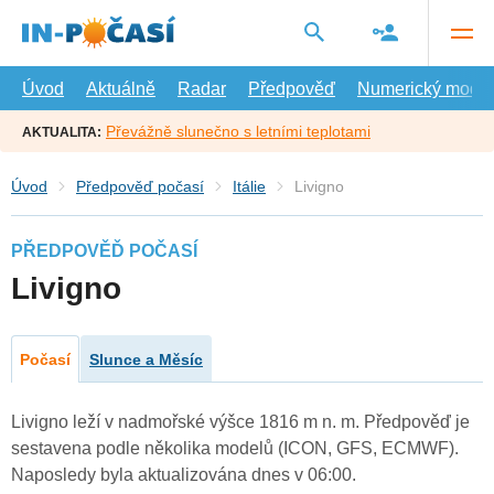
Přejít
na
hlavní
obsah
Úvod
Aktuálně
Radar
Předpověď
Numerický model
Převážně slunečno s letními teplotami
AKTUALITA:
Úvod
Předpověď počasí
Itálie
Livigno
PŘEDPOVĚĎ POČASÍ
Livigno
Počasí
Slunce a Měsíc
Livigno leží v nadmořské výšce 1816 m n. m. Předpověď je
sestavena podle několika modelů (ICON, GFS, ECMWF).
Naposledy byla aktualizována dnes v 06:00.