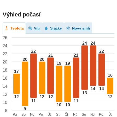
Výhled počasí
Teplota
Vítr
Srážky
Nový sníh
26
24
24
24
22
22
22
21
21
20
20
20
19
19
18
17
16
16
14
14
14
13
12
12
12
12
12
11
11
10
10
10
9
8
Pá
So
Ne
Po
Út
St
Čt
Pá
So
Ne
Po
Út