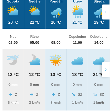
Sobota
Neděle
Pondělí
Úterý
Středa
20 °C
22 °C
20 °C
21 °C
19 °C
Noc
Ráno
Dopoledne
Odpoledne
02:00
05:00
08:00
11:00
14:00
12 °C
12 °C
13 °C
18 °C
21 °C
0 mm
0 mm
0 mm
0 mm
0 mm
Z
Z
Z
SZ
SZ
5 km/h
3 km/h
3 km/h
1 km/h
1 km/h