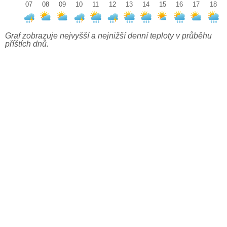
07
08
09
10
11
12
13
14
15
16
17
18
Graf zobrazuje nejvyšší a nejnižší denní teploty v průběhu
příštích dnů.