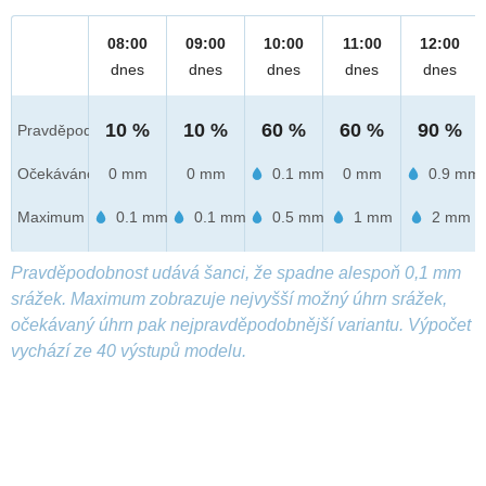
08:00
09:00
10:00
11:00
12:00
dnes
dnes
dnes
dnes
dnes
10 %
10 %
60 %
60 %
90 %
Pravděpod.
Očekáváno
0 mm
0 mm
0.1 mm
0 mm
0.9 mm
Maximum
0.1 mm
0.1 mm
0.5 mm
1 mm
2 mm
Pravděpodobnost udává šanci, že spadne alespoň 0,1 mm
srážek. Maximum zobrazuje nejvyšší možný úhrn srážek,
očekávaný úhrn pak nejpravděpodobnější variantu. Výpočet
vychází ze 40 výstupů modelu.