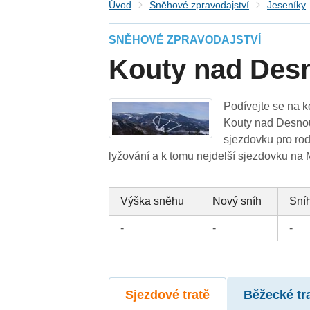
Úvod
Sněhové zpravodajství
Jeseníky
SNĚHOVÉ ZPRAVODAJSTVÍ
Kouty nad Des
Podívejte se na k
Kouty nad Desnou
sjezdovku pro rod
lyžování a k tomu nejdelší sjezdovku na
Výška sněhu
Nový sníh
Sníh
-
-
-
Sjezdové tratě
Běžecké tr