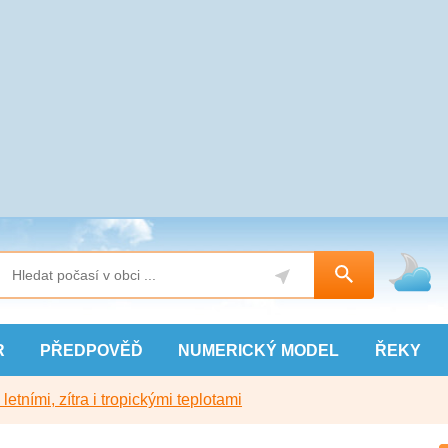
R
PŘEDPOVĚĎ
NUMERICKÝ
MODEL
ŘEKY
etními, zítra i tropickými teplotami