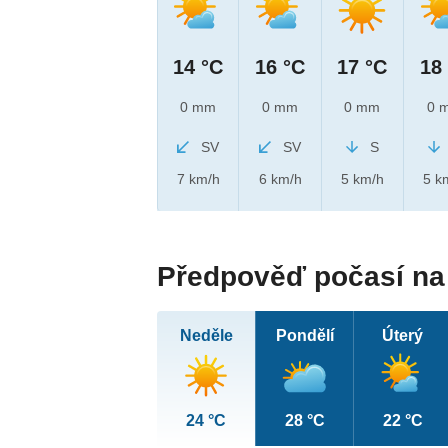
14 °C
16 °C
17 °C
18
0 mm
0 mm
0 mm
0 
SV
SV
S
7 km/h
6 km/h
5 km/h
5 k
Předpověď počasí na 
Neděle
Pondělí
Úterý
24 °C
28 °C
22 °C