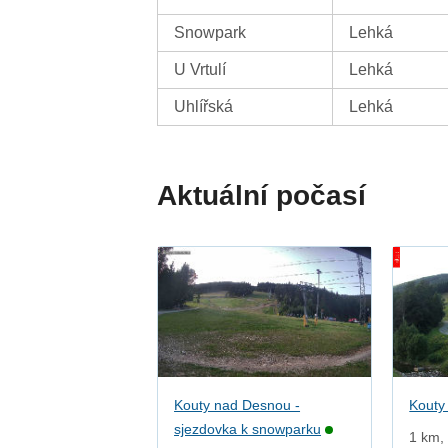
Snowpark
Lehká
U Vrtulí
Lehká
Uhlířská
Lehká
Aktuální počasí
Kouty nad Desnou -
Kouty
sjezdovka k snowparku
1 km, 