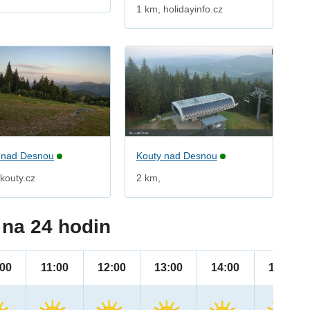
1 km, holidayinfo.cz
 nad Desnou
Kouty nad Desnou
kouty.cz
2 km,
na 24 hodin
:00
11:00
12:00
13:00
14:00
15:00