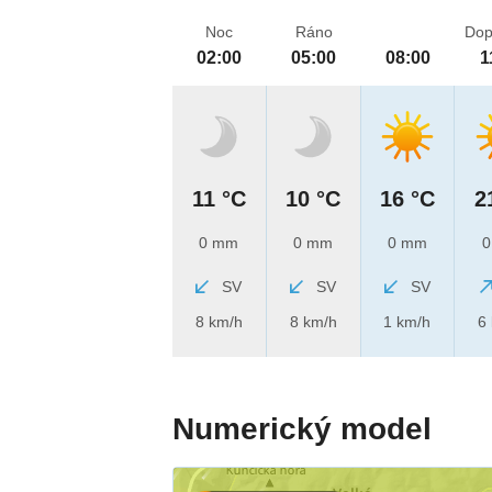
Noc
Ráno
Dop
02:00
05:00
08:00
1
11 °C
10 °C
16 °C
2
0 mm
0 mm
0 mm
0
SV
SV
SV
8 km/h
8 km/h
1 km/h
6
Numerický model