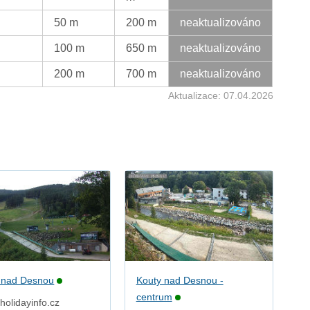
50 m
200 m
neaktualizováno
100 m
650 m
neaktualizováno
200 m
700 m
neaktualizováno
Aktualizace: 07.04.2026
 nad Desnou
Kouty nad Desnou -
centrum
holidayinfo.cz