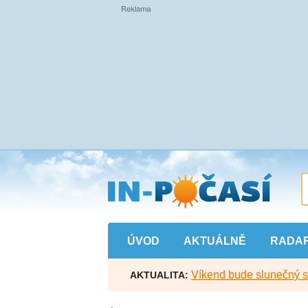
Přejít
na
hlavní
obsah
ÚVOD
AKTUÁLNĚ
RADA
Víkend bude slunečný s l
AKTUALITA: