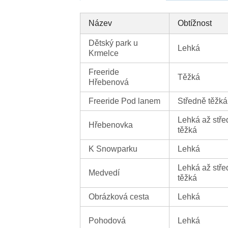
Název
Obtížnost
Dětský park u
Lehká
Krmelce
Freeride
Těžká
Hřebenová
Freeride Pod lanem
Středně těžká
Lehká až stř
Hřebenovka
těžká
K Snowparku
Lehká
Lehká až stř
Medvedí
těžká
Obrázková cesta
Lehká
Pohodová
Lehká