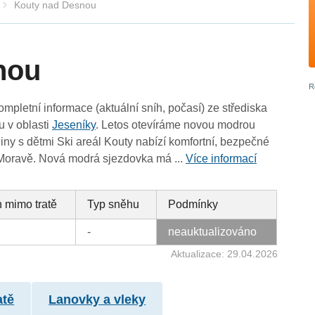
Kouty nad Desnou
nou
ompletní informace (aktuální sníh, počasí) ze střediska
 v oblasti
Jeseníky
. Letos otevíráme novou modrou
iny s dětmi Ski areál Kouty nabízí komfortní, bezpečné
 Moravě. Nová modrá sjezdovka má ...
Více informací
 mimo tratě
Typ sněhu
Podmínky
-
neauktualizováno
Aktualizace: 29.04.2026
atě
Lanovky a vleky