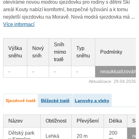
otevíráme novou modrou sjezdovku pro rodiny s dětmi Ski
areál Kouty nabízí komfortní, bezpečné lyžování a k tomu
nejdelší sjezdovku na Moravě. Nová modrá sjezdovka má ...
Více informací
Sníh
Výška
Nový
Typ
mimo
Podmínky
sněhu
sníh
sněhu
tratě
-
-
-
-
neauktualizován
Aktualizace: 29.04.2026
Sjezdové tratě
Běžecké tratě
Lanovky a vleky
Název
Obtížnost
Převýšení
Délka
St
Dětský park
200
Lehká
20 m
ne