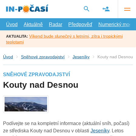
Přejít
na
hlavní
obsah
Úvod
Aktuálně
Radar
Předpověď
Numerický model
Víkend bude slunečný s letními, zítra i tropickými
AKTUALITA:
teplotami
Úvod
Sněhové zpravodajství
Jeseníky
Kouty nad Desnou
SNĚHOVÉ ZPRAVODAJSTVÍ
Kouty nad Desnou
Podívejte se na kompletní informace (aktuální sníh, počasí)
ze střediska Kouty nad Desnou v oblasti
Jeseníky
. Letos