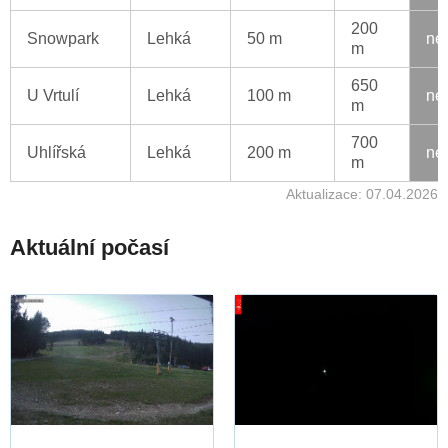
200
Snowpark
Lehká
50 m
ne
m
650
U Vrtulí
Lehká
100 m
ne
m
700
Uhlířská
Lehká
200 m
ne
m
Aktualizace: 07.04.2026
Aktuální počasí