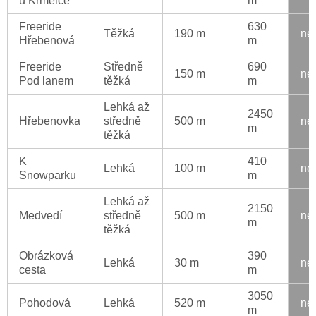
u Krmelce
m
Freeride
630
Těžká
190 m
ne
Hřebenová
m
Freeride
Středně
690
150 m
ne
Pod lanem
těžká
m
Lehká až
2450
Hřebenovka
středně
500 m
ne
m
těžká
K
410
Lehká
100 m
ne
Snowparku
m
Lehká až
2150
Medvedí
středně
500 m
ne
m
těžká
Obrázková
390
Lehká
30 m
ne
cesta
m
3050
Pohodová
Lehká
520 m
ne
m