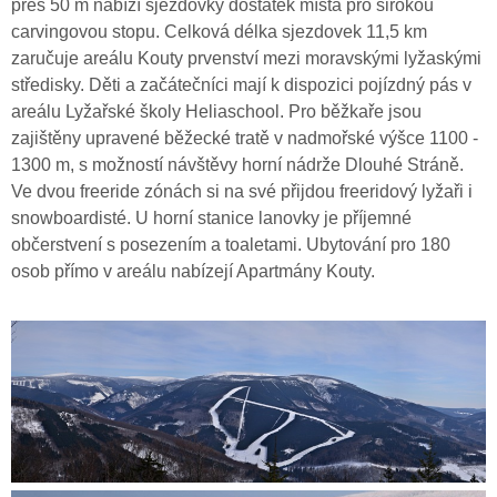
přes 50 m nabízí sjezdovky dostatek místa pro širokou
carvingovou stopu. Celková délka sjezdovek 11,5 km
zaručuje areálu Kouty prvenství mezi moravskými lyžaskými
středisky. Děti a začátečníci mají k dispozici pojízdný pás v
areálu Lyžařské školy Heliaschool. Pro běžkaře jsou
zajištěny upravené běžecké tratě v nadmořské výšce 1100 -
1300 m, s možností návštěvy horní nádrže Dlouhé Stráně.
Ve dvou freeride zónách si na své přijdou freeridový lyžaři i
snowboardisté. U horní stanice lanovky je příjemné
občerstvení s posezením a toaletami. Ubytování pro 180
osob přímo v areálu nabízejí Apartmány Kouty.