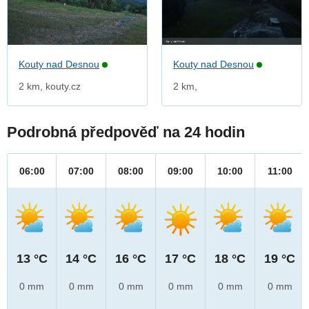
Kouty nad Desnou
Kouty nad Desnou
2 km, kouty.cz
2 km,
Podrobná předpověď na 24 hodin
06:00
07:00
08:00
09:00
10:00
11:00
13 °C
14 °C
16 °C
17 °C
18 °C
19 °C
0 mm
0 mm
0 mm
0 mm
0 mm
0 mm