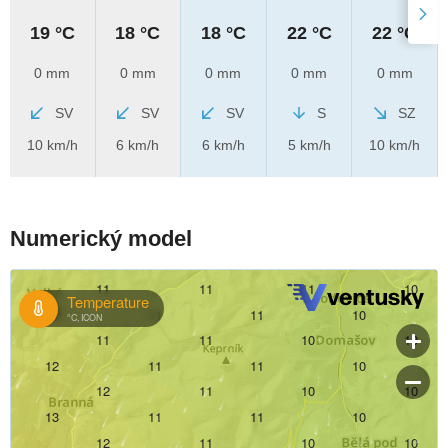
19 °C
18 °C
18 °C
22 °C
22 °C
0 mm
0 mm
0 mm
0 mm
0 mm
SV
SV
SV
S
SZ
10 km/h
6 km/h
6 km/h
5 km/h
10 km/h
Numerický model