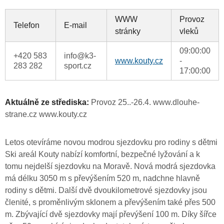
WWW
Provoz
Telefon
E-mail
stránky
vleků
09:00:00
+420 583
info@k3-
www.kouty.cz
-
283 282
sport.cz
17:00:00
Aktuálně ze střediska:
Provoz 25..-26.4. www.dlouhe-
strane.cz www.kouty.cz
Letos otevíráme novou modrou sjezdovku pro rodiny s dětmi
Ski areál Kouty nabízí komfortní, bezpečné lyžování a k
tomu nejdelší sjezdovku na Moravě. Nová modrá sjezdovka
má délku 3050 m s převýšením 520 m, nadchne hlavně
rodiny s dětmi. Další dvě dvoukilometrové sjezdovky jsou
členité, s proměnlivým sklonem a převýšením také přes 500
m. Zbývající dvě sjezdovky mají převýšení 100 m. Díky šířce