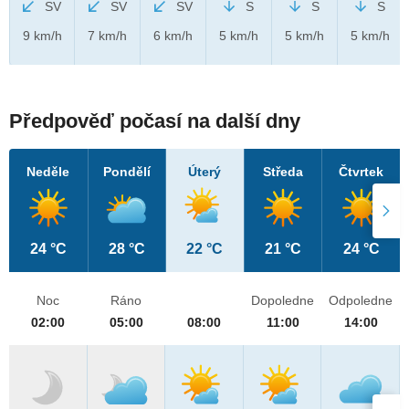
SV
SV
SV
S
S
S
9 km/h
7 km/h
6 km/h
5 km/h
5 km/h
5 km/h
Předpověď počasí na další dny
Neděle
Pondělí
Úterý
Středa
Čtvrtek
24 °C
28 °C
22 °C
21 °C
24 °C
Noc
Ráno
Dopoledne
Odpoledne
02:00
05:00
08:00
11:00
14:00