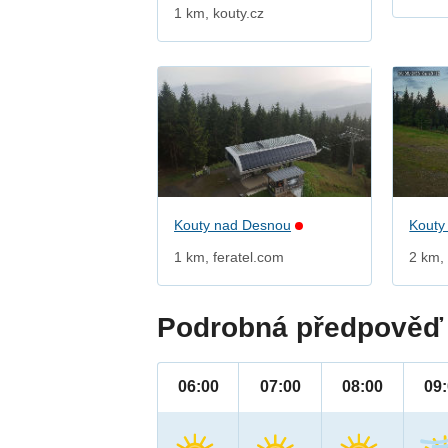
1 km, kouty.cz
Kouty nad Desnou
Kouty
1 km, feratel.com
2 km, 
Podrobná předpověď 
06:00
07:00
08:00
09