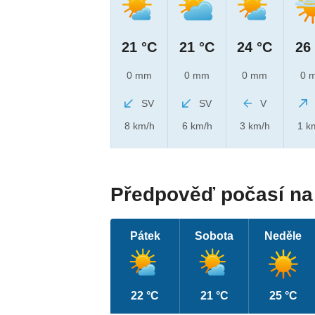
21 °C
21 °C
24 °C
26
0 mm
0 mm
0 mm
0 
SV
SV
V
8 km/h
6 km/h
3 km/h
1 k
Předpověď počasí na 
Pátek
Sobota
Neděle
22 °C
21 °C
25 °C