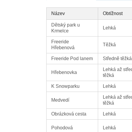
Název
Obtížnost
Dětský park u
Lehká
Krmelce
Freeride
Těžká
Hřebenová
Freeride Pod lanem
Středně těžká
Lehká až stř
Hřebenovka
těžká
K Snowparku
Lehká
Lehká až stř
Medvedí
těžká
Obrázková cesta
Lehká
Pohodová
Lehká