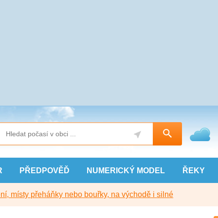
R
PŘEDPOVĚĎ
NUMERICKÝ
MODEL
ŘEKY
í, místy přeháňky nebo bouřky, na východě i silné