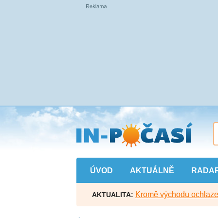
Přejít
na
hlavní
obsah
ÚVOD
AKTUÁLNĚ
RADA
Kromě východu ochlazen
AKTUALITA: