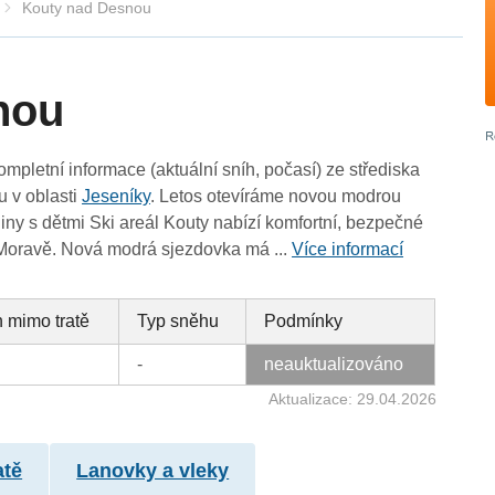
Kouty nad Desnou
nou
ompletní informace (aktuální sníh, počasí) ze střediska
 v oblasti
Jeseníky
. Letos otevíráme novou modrou
iny s dětmi Ski areál Kouty nabízí komfortní, bezpečné
 Moravě. Nová modrá sjezdovka má ...
Více informací
 mimo tratě
Typ sněhu
Podmínky
-
neauktualizováno
Aktualizace: 29.04.2026
atě
Lanovky a vleky