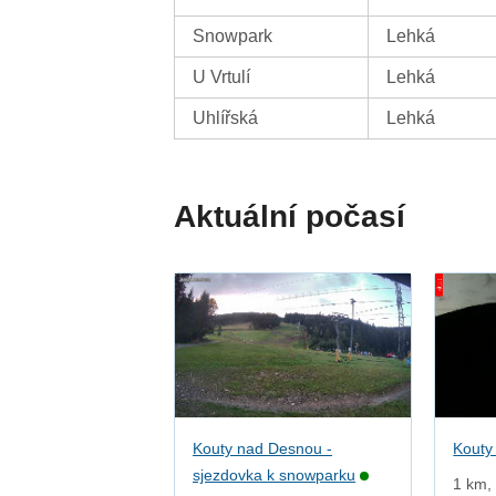
Snowpark
Lehká
U Vrtulí
Lehká
Uhlířská
Lehká
Aktuální počasí
Kouty nad Desnou -
Kouty
sjezdovka k snowparku
1 km, 