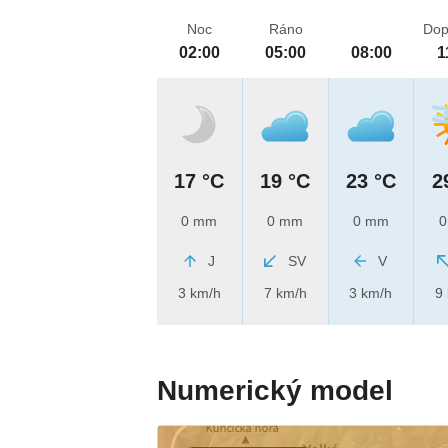
Noc
Ráno
Dop
02:00
05:00
08:00
1
17 °C
19 °C
23 °C
2
0 mm
0 mm
0 mm
0
J
SV
V
3 km/h
7 km/h
3 km/h
9
Numerický model