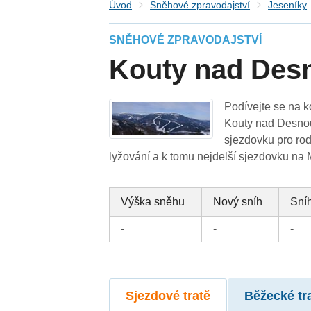
Úvod
Sněhové zpravodajství
Jeseníky
SNĚHOVÉ ZPRAVODAJSTVÍ
Kouty nad Des
Podívejte se na k
Kouty nad Desnou
sjezdovku pro rod
lyžování a k tomu nejdelší sjezdovku na
Výška sněhu
Nový sníh
Sníh
-
-
-
Sjezdové tratě
Běžecké tr