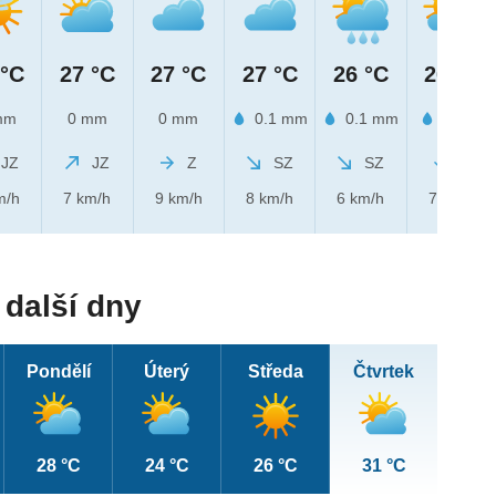
 °C
27 °C
27 °C
27 °C
26 °C
26 °C
mm
0 mm
0 mm
0.1 mm
0.1 mm
1 mm
JZ
JZ
Z
SZ
SZ
S
m/h
7 km/h
9 km/h
8 km/h
6 km/h
7 km/h
další dny
Pondělí
Úterý
Středa
Čtvrtek
28 °C
24 °C
26 °C
31 °C