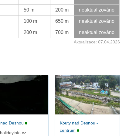
50 m
200 m
neaktualizováno
100 m
650 m
neaktualizováno
200 m
700 m
neaktualizováno
Aktualizace: 07.04.2026
 nad Desnou
Kouty nad Desnou -
centrum
holidayinfo.cz