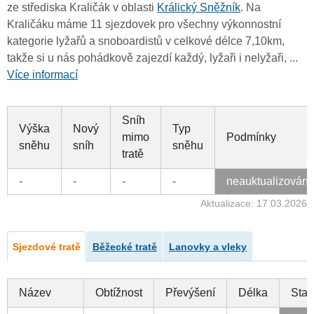
ze střediska Kraličák v oblasti
Králický Sněžník
. Na
Kraličáku máme 11 sjezdovek pro všechny výkonnostní
kategorie lyžařů a snoboardistů v celkové délce 7,10km,
takže si u nás pohádkově zajezdí každý, lyžaři i nelyžaři, ...
Více informací
Sníh
Výška
Nový
Typ
mimo
Podmínky
sněhu
sníh
sněhu
tratě
-
-
-
-
neauktualizován
Aktualizace: 17.03.2026
Sjezdové tratě
Běžecké tratě
Lanovky a vleky
Název
Obtížnost
Převýšení
Délka
Stav