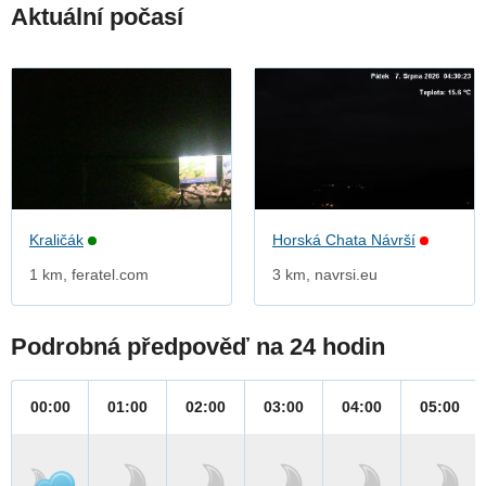
Aktuální počasí
Kraličák
Horská Chata Návrší
1 km, feratel.com
3 km, navrsi.eu
Podrobná předpověď na 24 hodin
00:00
01:00
02:00
03:00
04:00
05:00