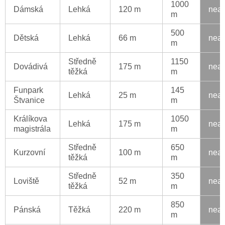
1000
Dámská
Lehká
120 m
neak
m
500
Dětská
Lehká
66 m
neak
m
Středně
1150
Dovádivá
175 m
neak
těžká
m
Funpark
145
Lehká
25 m
neak
Štvanice
m
Králíkova
1050
Lehká
175 m
neak
magistrála
m
Středně
650
Kurzovní
100 m
neak
těžká
m
Středně
350
Loviště
52 m
neak
těžká
m
850
Pánská
Těžká
220 m
neak
m