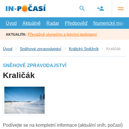
Přejít
na
hlavní
obsah
Úvod
Aktuálně
Radar
Předpověď
Numerický model
Převážně slunečno s letními teplotami
AKTUALITA:
Úvod
Sněhové zpravodajství
Králický Sněžník
Kraličák
SNĚHOVÉ ZPRAVODAJSTVÍ
Kraličák
Podívejte se na kompletní informace (aktuální sníh, počasí)