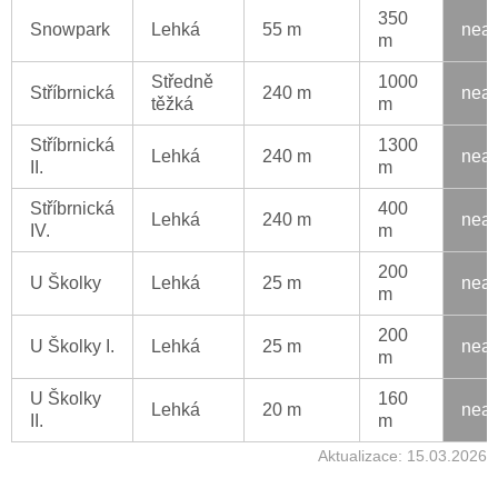
350
Snowpark
Lehká
55 m
neak
m
Středně
1000
Stříbrnická
240 m
neak
těžká
m
Stříbrnická
1300
Lehká
240 m
neak
II.
m
Stříbrnická
400
Lehká
240 m
neak
IV.
m
200
U Školky
Lehká
25 m
neak
m
200
U Školky I.
Lehká
25 m
neak
m
U Školky
160
Lehká
20 m
neak
II.
m
Aktualizace: 15.03.2026