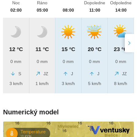
Noc
Ráno
Dopoledne
Odpoledne
02:00
05:00
08:00
11:00
14:00
12 °C
11 °C
15 °C
20 °C
23 °C
0 mm
0 mm
0 mm
0 mm
0 mm
S
JZ
J
J
JZ
3 km/h
1 km/h
3 km/h
5 km/h
8 km/h
Numerický model