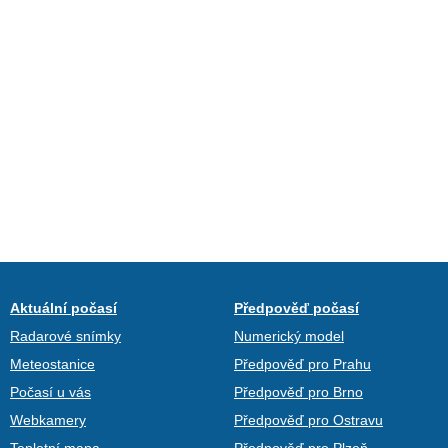
Aktuální počasí
Předpověď počasí
Radarové snímky
Numerický model
Meteostanice
Předpověď pro Prahu
Počasí u vás
Předpověď pro Brno
Webkamery
Předpověď pro Ostravu
Teplotní mapa
Předpověď pro Plzeň