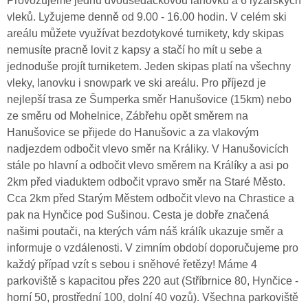
Provozujeme jednu dvousedačkovou lanovku a 6 lyžařských
vleků. Lyžujeme denně od 9.00 - 16.00 hodin. V celém ski
areálu můžete využívat bezdotykové turnikety, kdy skipas
nemusíte pracně lovit z kapsy a stačí ho mít u sebe a
jednoduše projít turniketem. Jeden skipas platí na všechny
vleky, lanovku i snowpark ve ski areálu. Pro příjezd je
nejlepší trasa ze Šumperka směr Hanušovice (15km) nebo
ze směru od Mohelnice, Zábřehu opět směrem na
Hanušovice se přijede do Hanušovic a za vlakovým
nadjezdem odbočit vlevo směr na Králiky. V Hanušovicích
stále po hlavní a odbočit vlevo směrem na Králíky a asi po
2km před viaduktem odbočit vpravo směr na Staré Město.
Cca 2km před Starým Městem odbočit vlevo na Chrastice a
pak na Hynčice pod Sušinou. Cesta je dobře značená
našimi poutači, na kterých vám náš králík ukazuje směr a
informuje o vzdálenosti. V zimním období doporučujeme pro
každý případ vzít s sebou i sněhové řetězy! Máme 4
parkoviště s kapacitou přes 220 aut (Stříbrnice 80, Hynčice -
horní 50, prostřední 100, dolní 40 vozů). Všechna parkoviště