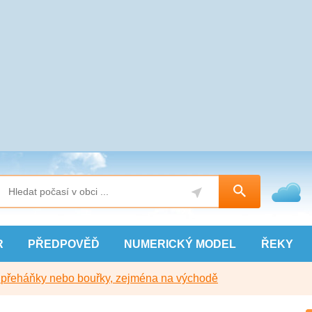
R
PŘEDPOVĚĎ
NUMERICKÝ
MODEL
ŘEKY
y přeháňky nebo bouřky, zejména na východě