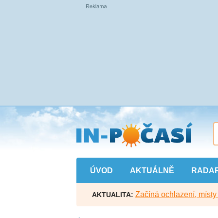
Přejít
na
hlavní
obsah
ÚVOD
AKTUÁLNĚ
RADA
Začíná ochlazení, míst
AKTUALITA: