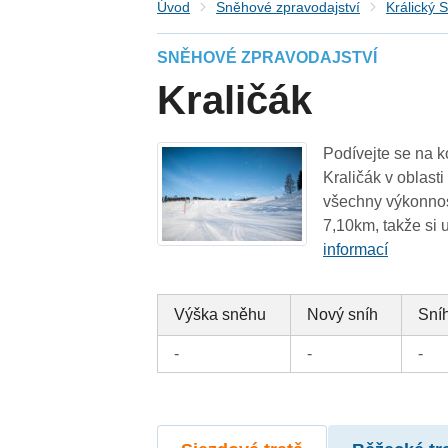
Úvod
Sněhové zpravodajství
Králický 
SNĚHOVÉ ZPRAVODAJSTVÍ
Kraličák
Podívejte se na k
Kraličák v oblast
všechny výkonnost
7,10km, takže si u
informací
Výška sněhu
Nový sníh
Sníh
-
-
-