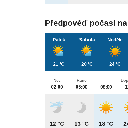
Předpověď počasí na 
Pátek
Sobota
Neděle
21 °C
20 °C
24 °C
Noc
Ráno
Dop
02:00
05:00
08:00
1
12 °C
13 °C
18 °C
2