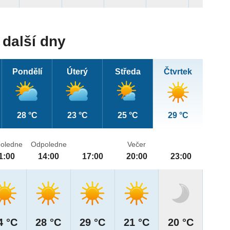
další dny
Pondělí
Úterý
Středa
Čtvrtek
28 °C
23 °C
25 °C
29 °C
oledne
Odpoledne
Večer
1:00
14:00
17:00
20:00
23:00
4 °C
28 °C
29 °C
21 °C
20 °C