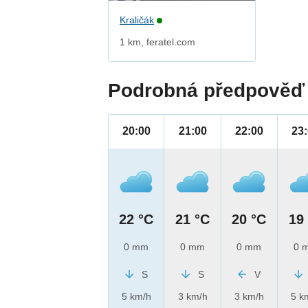
Kraličák
1 km, feratel.com
Podrobná předpověď 
20:00
21:00
22:00
23
22 °C
21 °C
20 °C
19
0 mm
0 mm
0 mm
0 
S
S
V
5 km/h
3 km/h
3 km/h
5 k