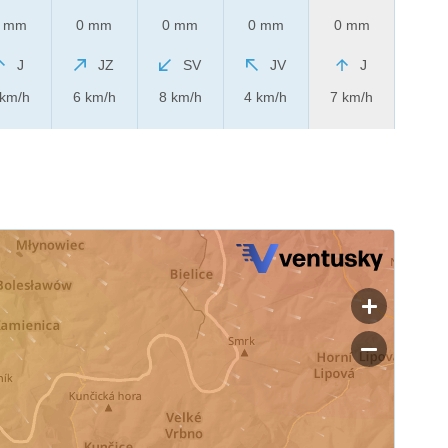
 mm
0 mm
0 mm
0 mm
0 mm
J
JZ
SV
JV
J
 km/h
6 km/h
8 km/h
4 km/h
7 km/h