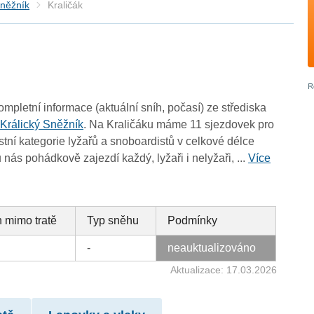
Sněžník
Kraličák
ompletní informace (aktuální sníh, počasí) ze střediska
i
Králický Sněžník
. Na Kraličáku máme 11 sjezdovek pro
ní kategorie lyžařů a snoboardistů v celkové délce
 nás pohádkově zajezdí každý, lyžaři i nelyžaři, ...
Více
 mimo tratě
Typ sněhu
Podmínky
-
neauktualizováno
Aktualizace: 17.03.2026