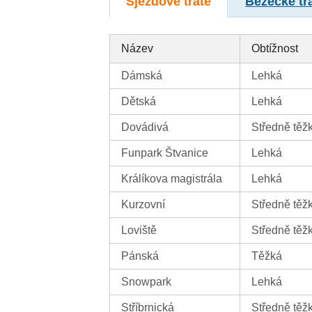
Sjezdové tratě
Běžecké tr
Název
Obtížnost
Dámská
Lehká
Dětská
Lehká
Dovádivá
Středně těž
Funpark Štvanice
Lehká
Králíkova magistrála
Lehká
Kurzovní
Středně těž
Loviště
Středně těž
Pánská
Těžká
Snowpark
Lehká
Stříbrnická
Středně těž