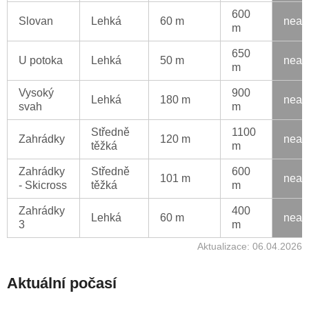
600
Slovan
Lehká
60 m
neak
m
650
U potoka
Lehká
50 m
neak
m
Vysoký
900
Lehká
180 m
neak
svah
m
Středně
1100
Zahrádky
120 m
neak
těžká
m
Zahrádky
Středně
600
101 m
neak
- Skicross
těžká
m
Zahrádky
400
Lehká
60 m
neak
3
m
Aktualizace: 06.04.2026
Aktuální počasí