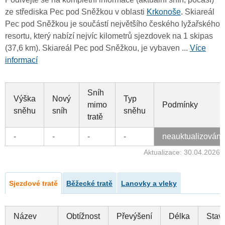
ze střediska Pec pod Sněžkou v oblasti
Krkonoše
. Skiareál
Pec pod Sněžkou je součástí největšího českého lyžařského
resortu, který nabízí nejvíc kilometrů sjezdovek na 1 skipas
(37,6 km). Skiareál Pec pod Sněžkou, je vybaven ...
Více
informací
Sníh
Výška
Nový
Typ
mimo
Podmínky
sněhu
sníh
sněhu
tratě
-
-
-
-
neauktualizován
Aktualizace: 30.04.2026
Sjezdové tratě
Běžecké tratě
Lanovky a vleky
Název
Obtížnost
Převýšení
Délka
Stav