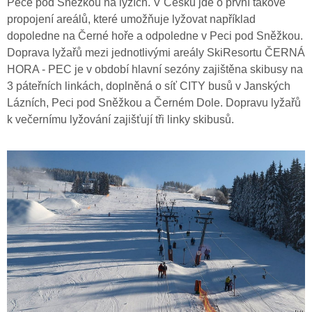
Pece pod Sněžkou na lyžích. V Česku jde o první takové
propojení areálů, které umožňuje lyžovat například
dopoledne na Černé hoře a odpoledne v Peci pod Sněžkou.
Doprava lyžařů mezi jednotlivými areály SkiResortu ČERNÁ
HORA - PEC je v období hlavní sezóny zajištěna skibusy na
3 páteřních linkách, doplněná o síť CITY busů v Janských
Lázních, Peci pod Sněžkou a Černém Dole. Dopravu lyžařů
k večernímu lyžování zajišťují tři linky skibusů.