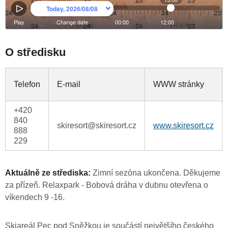
O středisku
Telefon
E-mail
WWW stránky
+420
840
skiresort@skiresort.cz
www.skiresort.cz
888
229
Aktuálně ze střediska:
Zimní sezóna ukončena. Děkujeme
za přízeň. Relaxpark - Bobová dráha v dubnu otevřena o
víkendech 9 -16.
Skiareál Pec pod Sněžkou je součástí největšího českého