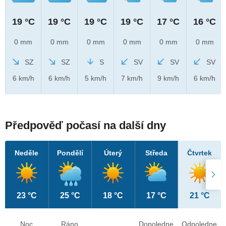
19 °C
19 °C
19 °C
19 °C
17 °C
16 °C
0 mm
0 mm
0 mm
0 mm
0 mm
0 mm
SZ
SZ
S
SV
SV
SV
6 km/h
6 km/h
5 km/h
7 km/h
9 km/h
6 km/h
Předpověď počasí na další dny
Neděle
Pondělí
Úterý
Středa
Čtvrtek
23 °C
25 °C
18 °C
17 °C
21 °C
Noc
Ráno
Dopoledne
Odpoledne