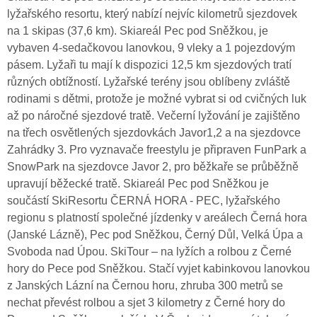
lyžařského resortu, který nabízí nejvíc kilometrů sjezdovek
na 1 skipas (37,6 km). Skiareál Pec pod Sněžkou, je
vybaven 4-sedačkovou lanovkou, 9 vleky a 1 pojezdovým
pásem. Lyžaři tu mají k dispozici 12,5 km sjezdových tratí
různých obtížností. Lyžařské terény jsou oblíbeny zvláště
rodinami s dětmi, protože je možné vybrat si od cvičných luk
až po náročné sjezdové tratě. Večerní lyžování je zajištěno
na třech osvětlených sjezdovkách Javor1,2 a na sjezdovce
Zahrádky 3. Pro vyznavače freestylu je připraven FunPark a
SnowPark na sjezdovce Javor 2, pro běžkaře se průběžně
upravují běžecké tratě. Skiareál Pec pod Sněžkou je
součástí SkiResortu ČERNÁ HORA - PEC, lyžařského
regionu s platností společné jízdenky v areálech Černá hora
(Janské Lázně), Pec pod Sněžkou, Černý Důl, Velká Úpa a
Svoboda nad Úpou. SkiTour – na lyžích a rolbou z Černé
hory do Pece pod Sněžkou. Stačí vyjet kabinkovou lanovkou
z Janských Lázní na Černou horu, zhruba 300 metrů se
nechat převést rolbou a sjet 3 kilometry z Černé hory do