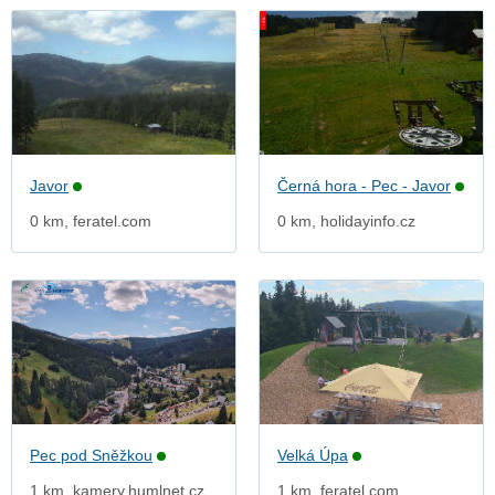
Javor
Černá hora - Pec - Javor
0 km, feratel.com
0 km, holidayinfo.cz
Pec pod Sněžkou
Velká Úpa
1 km, kamery.humlnet.cz
1 km, feratel.com