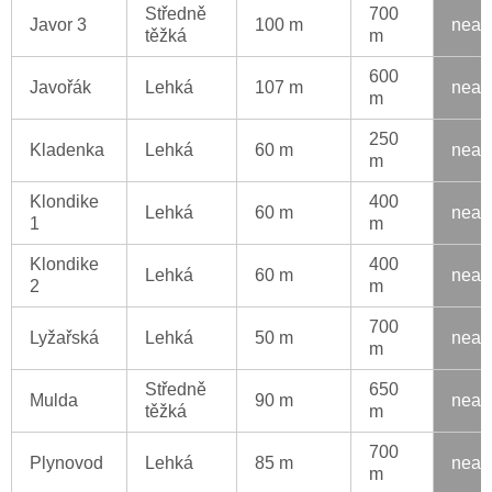
Středně
700
Javor 3
100 m
neak
těžká
m
600
Javořák
Lehká
107 m
neak
m
250
Kladenka
Lehká
60 m
neak
m
Klondike
400
Lehká
60 m
neak
1
m
Klondike
400
Lehká
60 m
neak
2
m
700
Lyžařská
Lehká
50 m
neak
m
Středně
650
Mulda
90 m
neak
těžká
m
700
Plynovod
Lehká
85 m
neak
m