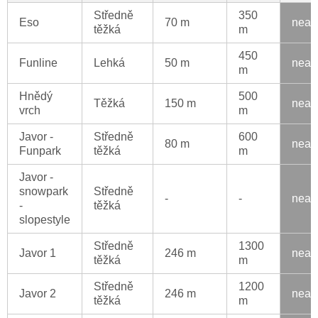
Středně
350
Eso
70 m
neak
těžká
m
450
Funline
Lehká
50 m
neak
m
Hnědý
500
Těžká
150 m
neak
vrch
m
Javor -
Středně
600
80 m
neak
Funpark
těžká
m
Javor -
snowpark
Středně
-
-
neak
-
těžká
slopestyle
Středně
1300
Javor 1
246 m
neak
těžká
m
Středně
1200
Javor 2
246 m
neak
těžká
m