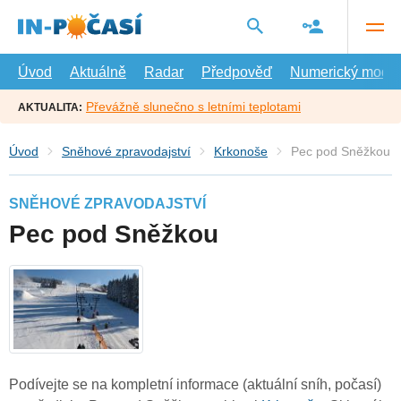
Přejít
na
hlavní
obsah
Úvod
Aktuálně
Radar
Předpověď
Numerický model
Převážně slunečno s letními teplotami
AKTUALITA:
Úvod
Sněhové zpravodajství
Krkonoše
Pec pod Sněžkou
SNĚHOVÉ ZPRAVODAJSTVÍ
Pec pod Sněžkou
Podívejte se na kompletní informace (aktuální sníh, počasí)