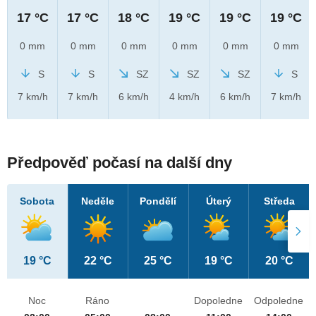
17 °C
17 °C
18 °C
19 °C
19 °C
19 °C
0 mm
0 mm
0 mm
0 mm
0 mm
0 mm
S
S
SZ
SZ
SZ
S
7 km/h
7 km/h
6 km/h
4 km/h
6 km/h
7 km/h
Předpověď počasí na další dny
Sobota
Neděle
Pondělí
Úterý
Středa
19 °C
22 °C
25 °C
19 °C
20 °C
Noc
Ráno
Dopoledne
Odpoledne