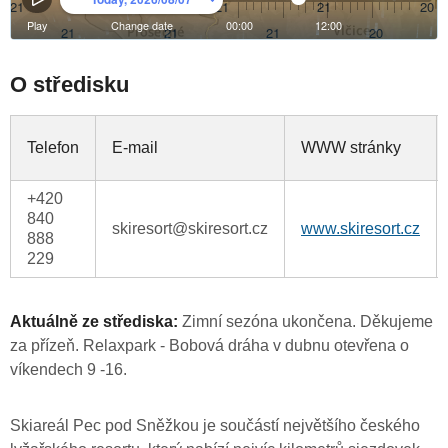
O středisku
Telefon
E-mail
WWW stránky
+420
840
skiresort@skiresort.cz
www.skiresort.cz
888
229
Aktuálně ze střediska:
Zimní sezóna ukončena. Děkujeme
za přízeň. Relaxpark - Bobová dráha v dubnu otevřena o
víkendech 9 -16.
Skiareál Pec pod Sněžkou je součástí největšího českého