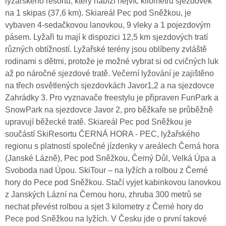
lyžařského resortu, který nabízí nejvíc kilometrů sjezdovek
na 1 skipas (37,6 km). Skiareál Pec pod Sněžkou, je
vybaven 4-sedačkovou lanovkou, 9 vleky a 1 pojezdovým
pásem. Lyžaři tu mají k dispozici 12,5 km sjezdových tratí
různých obtížností. Lyžařské terény jsou oblíbeny zvláště
rodinami s dětmi, protože je možné vybrat si od cvičných luk
až po náročné sjezdové tratě. Večerní lyžování je zajištěno
na třech osvětlených sjezdovkách Javor1,2 a na sjezdovce
Zahrádky 3. Pro vyznavače freestylu je připraven FunPark a
SnowPark na sjezdovce Javor 2, pro běžkaře se průběžně
upravují běžecké tratě. Skiareál Pec pod Sněžkou je
součástí SkiResortu ČERNÁ HORA - PEC, lyžařského
regionu s platností společné jízdenky v areálech Černá hora
(Janské Lázně), Pec pod Sněžkou, Černý Důl, Velká Úpa a
Svoboda nad Úpou. SkiTour – na lyžích a rolbou z Černé
hory do Pece pod Sněžkou. Stačí vyjet kabinkovou lanovkou
z Janských Lázní na Černou horu, zhruba 300 metrů se
nechat převést rolbou a sjet 3 kilometry z Černé hory do
Pece pod Sněžkou na lyžích. V Česku jde o první takové