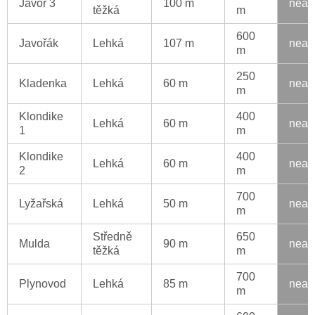
Javor 3
100 m
neak
těžká
m
600
Javořák
Lehká
107 m
neak
m
250
Kladenka
Lehká
60 m
neak
m
Klondike
400
Lehká
60 m
neak
1
m
Klondike
400
Lehká
60 m
neak
2
m
700
Lyžařská
Lehká
50 m
neak
m
Středně
650
Mulda
90 m
neak
těžká
m
700
Plynovod
Lehká
85 m
neak
m