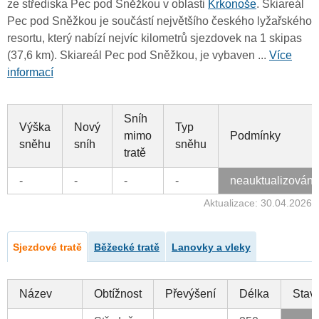
ze střediska Pec pod Sněžkou v oblasti
Krkonoše
. Skiareál
Pec pod Sněžkou je součástí největšího českého lyžařského
resortu, který nabízí nejvíc kilometrů sjezdovek na 1 skipas
(37,6 km). Skiareál Pec pod Sněžkou, je vybaven ...
Více
informací
Sníh
Výška
Nový
Typ
mimo
Podmínky
sněhu
sníh
sněhu
tratě
-
-
-
-
neauktualizován
Aktualizace: 30.04.2026
Sjezdové tratě
Běžecké tratě
Lanovky a vleky
Název
Obtížnost
Převýšení
Délka
Stav