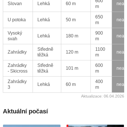
600
Slovan
Lehká
60 m
neak
m
650
U potoka
Lehká
50 m
neak
m
Vysoký
900
Lehká
180 m
neak
svah
m
Středně
1100
Zahrádky
120 m
neak
těžká
m
Zahrádky
Středně
600
101 m
neak
- Skicross
těžká
m
Zahrádky
400
Lehká
60 m
neak
3
m
Aktualizace: 06.04.2026
Aktuální počasí