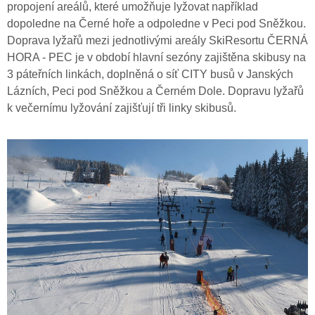
propojení areálů, které umožňuje lyžovat například
dopoledne na Černé hoře a odpoledne v Peci pod Sněžkou.
Doprava lyžařů mezi jednotlivými areály SkiResortu ČERNÁ
HORA - PEC je v období hlavní sezóny zajištěna skibusy na
3 páteřních linkách, doplněná o síť CITY busů v Janských
Lázních, Peci pod Sněžkou a Černém Dole. Dopravu lyžařů
k večernímu lyžování zajišťují tři linky skibusů.