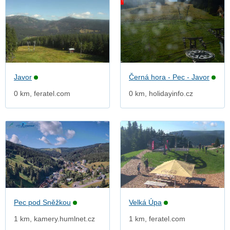
Javor
Černá hora - Pec - Javor
0 km, feratel.com
0 km, holidayinfo.cz
Pec pod Sněžkou
Velká Úpa
1 km, kamery.humlnet.cz
1 km, feratel.com