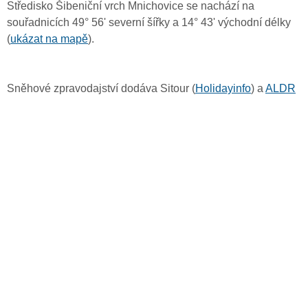
Středisko Šibeniční vrch Mnichovice se nachází na
souřadnicích 49° 56' severní šířky a 14° 43' východní délky
(
ukázat na mapě
).
Sněhové zpravodajství dodáva Sitour (
Holidayinfo
) a
ALDR