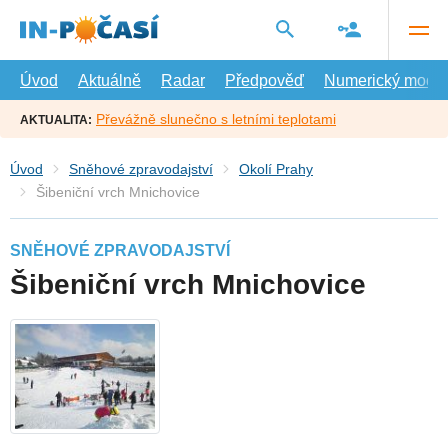
Přejít
na
hlavní
obsah
Úvod
Aktuálně
Radar
Předpověď
Numerický model
Převážně slunečno s letními teplotami
AKTUALITA:
Úvod
Sněhové zpravodajství
Okolí Prahy
Šibeniční vrch Mnichovice
SNĚHOVÉ ZPRAVODAJSTVÍ
Šibeniční vrch Mnichovice