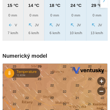
15 °C
14 °C
18 °C
24 °C
29 °C
0 mm
0 mm
0 mm
0 mm
0 mm
V
JV
JV
JV
JV
7 km/h
6 km/h
6 km/h
10 km/h
13 km/h
Numerický model