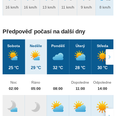
16 km/h
16 km/h
13 km/h
11 km/h
9 km/h
8 km/h
Předpověď počasí na další dny
Sobota
Neděle
Pondělí
Úterý
Středa
25 °C
29 °C
32 °C
28 °C
30 °C
Noc
Ráno
Dopoledne
Odpoledne
02:00
05:00
08:00
11:00
14:00