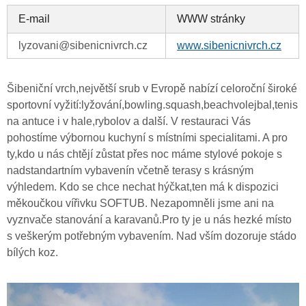
E-mail
WWW stránky
lyzovani@sibenicnivrch.cz
www.sibenicnivrch.cz
Šibeniční vrch,největší srub v Evropě nabízí celoroční široké
sportovní vyžití:lyžování,bowling.squash,beachvolejbal,tenis
na antuce i v hale,rybolov a další. V restauraci Vás
pohostíme výbornou kuchyní s místními specialitami. A pro
ty,kdo u nás chtějí zůstat přes noc máme stylové pokoje s
nadstandartním vybavenín včetně terasy s krásným
výhledem. Kdo se chce nechat hýčkat,ten má k dispozici
měkoučkou vířivku SOFTUB. Nezapomněli jsme ani na
vyznvače stanování a karavanů.Pro ty je u nás hezké místo
s veškerým potřebným vybavením. Nad vším dozoruje stádo
bílých koz.