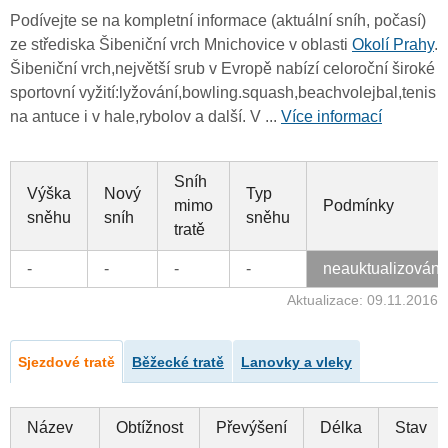
Podívejte se na kompletní informace (aktuální sníh, počasí)
ze střediska Šibeniční vrch Mnichovice v oblasti
Okolí Prahy
.
Šibeniční vrch,největší srub v Evropě nabízí celoroční široké
sportovní vyžití:lyžování,bowling.squash,beachvolejbal,tenis
na antuce i v hale,rybolov a další. V ...
Více informací
Sníh
Výška
Nový
Typ
mimo
Podmínky
sněhu
sníh
sněhu
tratě
-
-
-
-
neauktualizován
Aktualizace: 09.11.2016
Sjezdové tratě
Běžecké tratě
Lanovky a vleky
Název
Obtížnost
Převýšení
Délka
Stav