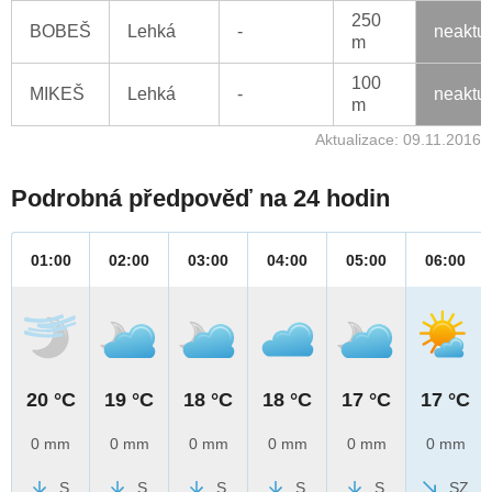
250
BOBEŠ
Lehká
-
neaktu
m
100
MIKEŠ
Lehká
-
neaktu
m
Aktualizace: 09.11.2016
Podrobná předpověď na 24 hodin
01:00
02:00
03:00
04:00
05:00
06:00
20 °C
19 °C
18 °C
18 °C
17 °C
17 °C
0 mm
0 mm
0 mm
0 mm
0 mm
0 mm
S
S
S
S
S
SZ