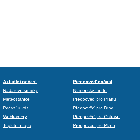
Aktuální počasí
Předpověď počasí
Radarové snímky
Numerický model
Meteostanice
Předpověď pro Prahu
Počasí u vás
Předpověď pro Brno
Webkamery
Předpověď pro Ostravu
Teplotní mapa
Předpověď pro Plzeň