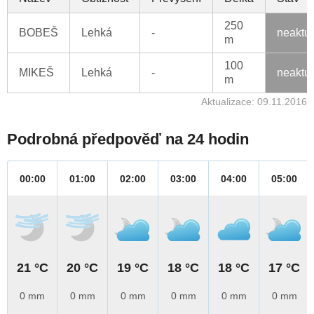
250
BOBEŠ
Lehká
-
neaktu
m
100
MIKEŠ
Lehká
-
neaktu
m
Aktualizace: 09.11.2016
Podrobná předpověď na 24 hodin
00:00
01:00
02:00
03:00
04:00
05:00
21 °C
20 °C
19 °C
18 °C
18 °C
17 °C
0 mm
0 mm
0 mm
0 mm
0 mm
0 mm