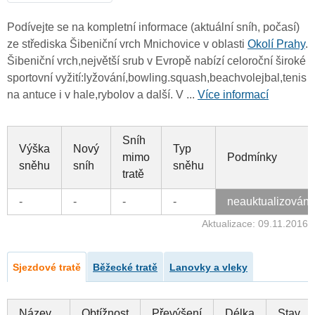
Podívejte se na kompletní informace (aktuální sníh, počasí)
ze střediska Šibeniční vrch Mnichovice v oblasti
Okolí Prahy
.
Šibeniční vrch,největší srub v Evropě nabízí celoroční široké
sportovní vyžití:lyžování,bowling.squash,beachvolejbal,tenis
na antuce i v hale,rybolov a další. V ...
Více informací
Sníh
Výška
Nový
Typ
mimo
Podmínky
sněhu
sníh
sněhu
tratě
-
-
-
-
neauktualizován
Aktualizace: 09.11.2016
Sjezdové tratě
Běžecké tratě
Lanovky a vleky
Název
Obtížnost
Převýšení
Délka
Stav