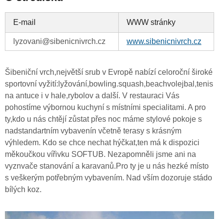
E-mail
WWW stránky
lyzovani@sibenicnivrch.cz
www.sibenicnivrch.cz
Šibeniční vrch,největší srub v Evropě nabízí celoroční široké
sportovní vyžití:lyžování,bowling.squash,beachvolejbal,tenis
na antuce i v hale,rybolov a další. V restauraci Vás
pohostíme výbornou kuchyní s místními specialitami. A pro
ty,kdo u nás chtějí zůstat přes noc máme stylové pokoje s
nadstandartním vybavenín včetně terasy s krásným
výhledem. Kdo se chce nechat hýčkat,ten má k dispozici
měkoučkou vířivku SOFTUB. Nezapomněli jsme ani na
vyznvače stanování a karavanů.Pro ty je u nás hezké místo
s veškerým potřebným vybavením. Nad vším dozoruje stádo
bílých koz.