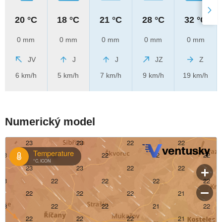
20 °C
18 °C
21 °C
28 °C
32 °C
0 mm
0 mm
0 mm
0 mm
0 mm
JV
J
J
JZ
Z
6 km/h
5 km/h
7 km/h
9 km/h
19 km/h
Numerický model