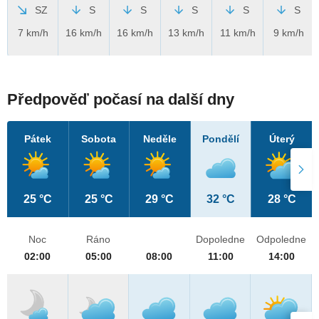
SZ
S
S
S
S
S
7 km/h
16 km/h
16 km/h
13 km/h
11 km/h
9 km/h
Předpověď počasí na další dny
Pátek
Sobota
Neděle
Pondělí
Úterý
25 °C
25 °C
29 °C
32 °C
28 °C
Noc
Ráno
Dopoledne
Odpoledne
02:00
05:00
08:00
11:00
14:00