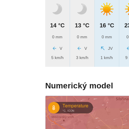
14 °C
13 °C
16 °C
2
0 mm
0 mm
0 mm
0
V
V
JV
5 km/h
3 km/h
1 km/h
9
Numerický model