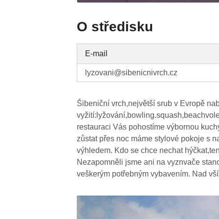
O středisku
E-mail
lyzovani@sibenicnivrch.cz
Šibeniční vrch,největší srub v Evropě nab
vyžití:lyžování,bowling.squash,beachvolej
restauraci Vás pohostíme výbornou kuchyní
zůstat přes noc máme stylové pokoje s n
výhledem. Kdo se chce nechat hýčkat,te
Nezapomněli jsme ani na vyznvače stanov
veškerým potřebným vybavením. Nad vším