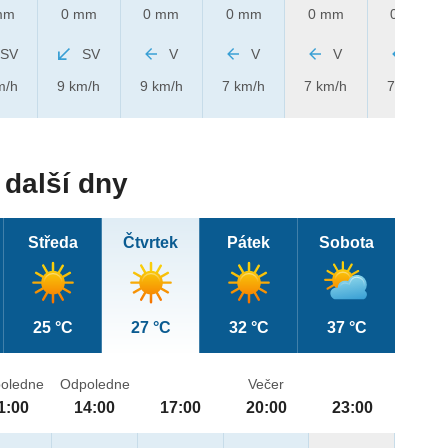
mm
0 mm
0 mm
0 mm
0 mm
0 mm
SV
SV
V
V
V
V
m/h
9 km/h
9 km/h
7 km/h
7 km/h
7 km/h
další dny
Středa
Čtvrtek
Pátek
Sobota
25 °C
27 °C
32 °C
37 °C
oledne
Odpoledne
Večer
1:00
14:00
17:00
20:00
23:00