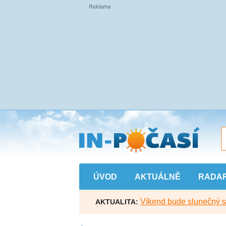
Přejít
na
hlavní
obsah
ÚVOD
AKTUÁLNĚ
RADA
Víkend bude slunečný s l
AKTUALITA: