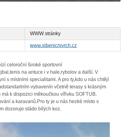
WWW stránky
www.sibenicnivrch.cz
ízí celoroční široké sportovní
bal,tenis na antuce i v hale,rybolov a další. V
 s místními specialitami. A pro ty,kdo u nás chtějí
adstandartním vybavenín včetně terasy s krásným
n má k dispozici měkoučkou vířivku SOFTUB.
ání a karavanů.Pro ty je u nás hezké místo s
 dozoruje stádo bílých koz.