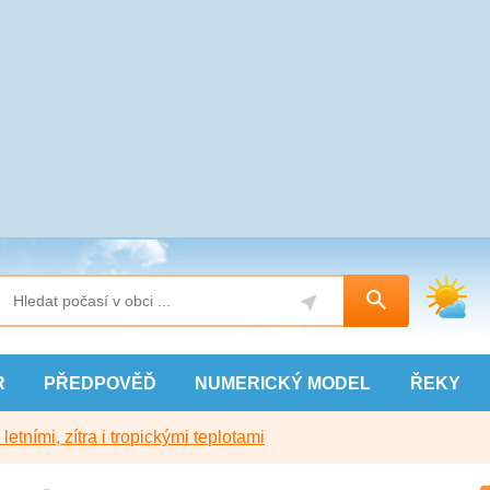
R
PŘEDPOVĚĎ
NUMERICKÝ
MODEL
ŘEKY
etními, zítra i tropickými teplotami