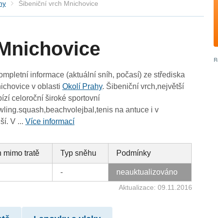
hy
Šibeniční vrch Mnichovice
 Mnichovice
ompletní informace (aktuální sníh, počasí) ze střediska
ichovice v oblasti
Okolí Prahy
. Šibeniční vrch,největší
ízí celoroční široké sportovní
owling.squash,beachvolejbal,tenis na antuce i v
í. V ...
Více informací
 mimo tratě
Typ sněhu
Podmínky
-
neauktualizováno
Aktualizace: 09.11.2016