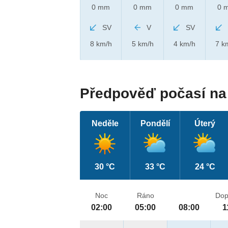
0 mm
0 mm
0 mm
0 
SV
V
SV
8 km/h
5 km/h
4 km/h
7 k
Předpověď počasí na 
Neděle
Pondělí
Úterý
30 °C
33 °C
24 °C
Noc
Ráno
Dop
02:00
05:00
08:00
1