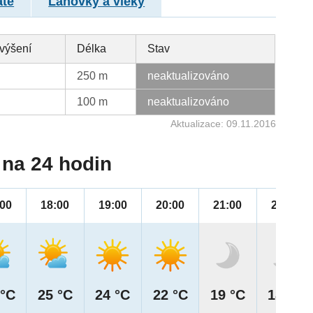
atě
Lanovky a vleky
výšení
Délka
Stav
250 m
neaktualizováno
100 m
neaktualizováno
Aktualizace: 09.11.2016
na 24 hodin
:00
18:00
19:00
20:00
21:00
22:00
 °C
25 °C
24 °C
22 °C
19 °C
18 °C