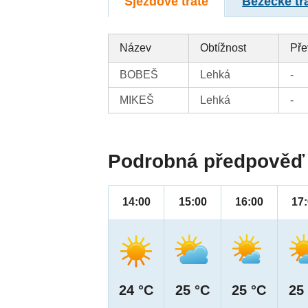
Sjezdové tratě
Běžecké tr
Název
Obtížnost
Pře
BOBEŠ
Lehká
-
MIKEŠ
Lehká
-
Podrobná předpověď 
14:00
15:00
16:00
17
24 °C
25 °C
25 °C
25