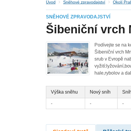
Úvod
Sněhové zpravodajství
Okolí Pra
SNĚHOVÉ ZPRAVODAJSTVÍ
Šibeniční vrch
Podívejte se na k
Šibeniční vrch Mn
srub v Evropě nab
vyžití:lyžování,b
hale,rybolov a dalš
Výška sněhu
Nový sníh
Sníh
-
-
-