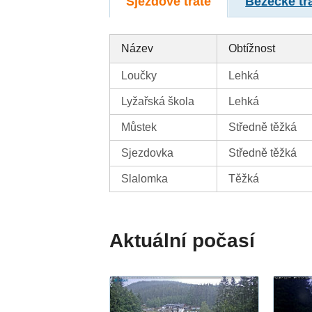
Sjezdové tratě
Běžecké tr
Název
Obtížnost
Loučky
Lehká
Lyžařská škola
Lehká
Můstek
Středně těžká
Sjezdovka
Středně těžká
Slalomka
Těžká
Aktuální počasí