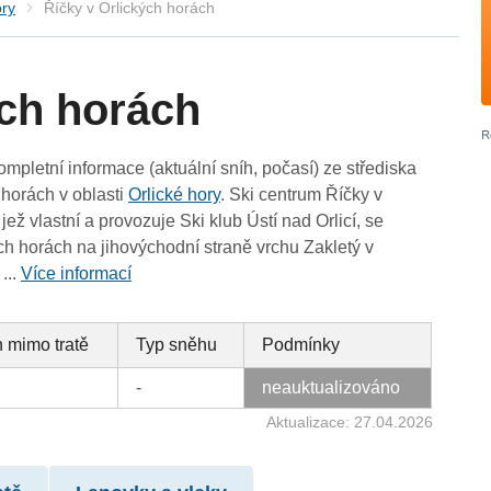
ory
Říčky v Orlických horách
ých horách
ompletní informace (aktuální sníh, počasí) ze střediska
 horách v oblasti
Orlické hory
. Ski centrum Říčky v
jež vlastní a provozuje Ski klub Ústí nad Orlicí, se
ch horách na jihovýchodní straně vrchu Zakletý v
...
Více informací
 mimo tratě
Typ sněhu
Podmínky
-
neauktualizováno
Aktualizace: 27.04.2026