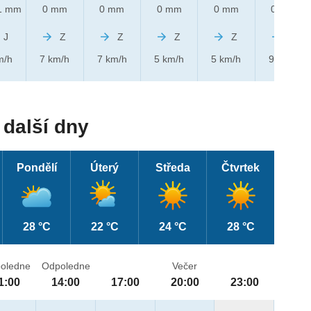
1 mm
0 mm
0 mm
0 mm
0 mm
0 mm
J
Z
Z
Z
Z
Z
m/h
7 km/h
7 km/h
5 km/h
5 km/h
9 km/h
další dny
Pondělí
Úterý
Středa
Čtvrtek
28 °C
22 °C
24 °C
28 °C
oledne
Odpoledne
Večer
1:00
14:00
17:00
20:00
23:00