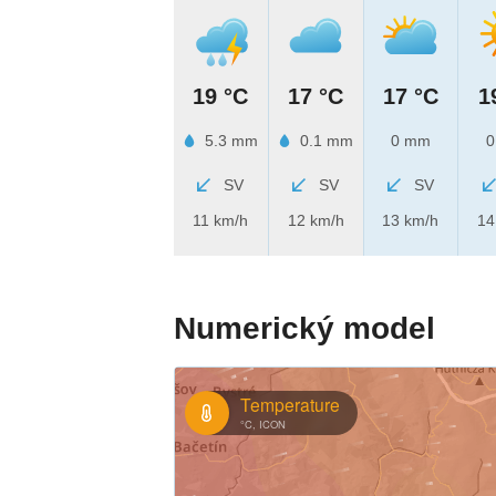
19 °C
17 °C
17 °C
1
5.3 mm
0.1 mm
0 mm
0
SV
SV
SV
11 km/h
12 km/h
13 km/h
14
Numerický model