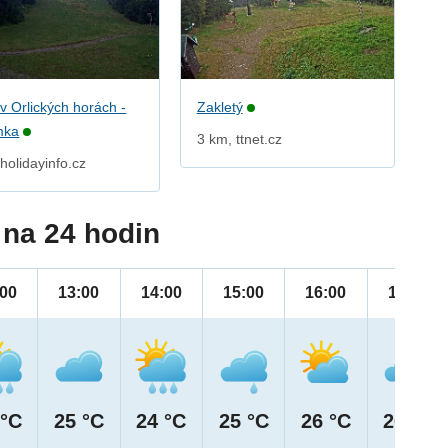
v Orlických horách -
Zakletý
mka
3 km, ttnet.cz
holidayinfo.cz
na 24 hodin
:00
13:00
14:00
15:00
16:00
17:00
 °C
25 °C
24 °C
25 °C
26 °C
26 °C