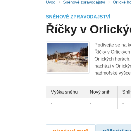
Úvod
Sněhové zpravodajství
Orlické h
SNĚHOVÉ ZPRAVODAJSTVÍ
Říčky v Orlick
Podívejte se na k
Říčky v Orlických
Orlických horách, 
nachází v Orlický
nadmořské výšce 
Výška sněhu
Nový sníh
Sníh
-
-
-