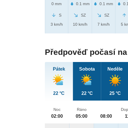
0 mm
0.1 mm
0.1 mm
0.
S
SZ
SZ
3 km/h
10 km/h
7 km/h
5 k
Předpověď počasí na 
Pátek
Sobota
Neděle
22 °C
22 °C
25 °C
Noc
Ráno
Dop
02:00
05:00
08:00
1