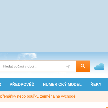
R
PŘEDPOVĚĎ
NUMERICKÝ
MODEL
ŘEKY
y přeháňky nebo bouřky, zejména na východě