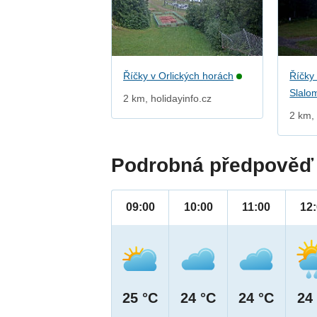
Říčky v Orlických horách
Říčky 
Slalo
2 km, holidayinfo.cz
2 km, 
Podrobná předpověď 
09:00
10:00
11:00
12
25 °C
24 °C
24 °C
24