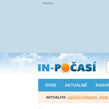
Přejít
na
hlavní
obsah
ÚVOD
AKTUÁLNĚ
RADA
Začíná ochlazení, míst
AKTUALITA: