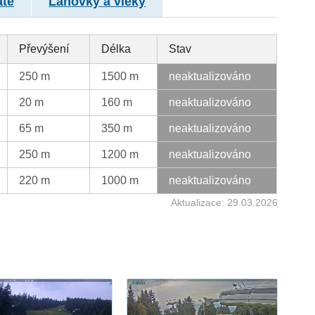
atě
Lanovky a vleky
Převýšení
Délka
Stav
250 m
1500 m
neaktualizováno
20 m
160 m
neaktualizováno
65 m
350 m
neaktualizováno
250 m
1200 m
neaktualizováno
220 m
1000 m
neaktualizováno
Aktualizace: 29.03.2026