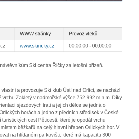
WWW stránky
Provoz vleků
.cz
www.skiricky.cz
00:00:00 - 00:00:00
vtěvníkům Ski centra Říčky za letošní přízeň.
 vlastní a provozuje Ski klub Ústí nad Orlicí, se nachází
ně vrchu Zakletý v nadmořské výšce 752-992 m.n.m. Díky
ntaci sjezdových tratí a jejich délce se jedná o
 Orlických horách a jedno z předních středisek v České
 turistických cest Pěticestí, které je opodál vrchu
místem běžkařů na celý hlavní hřeben Orlických hor. V
kovat na hlídaném parkovišti, které má kapacitu 300