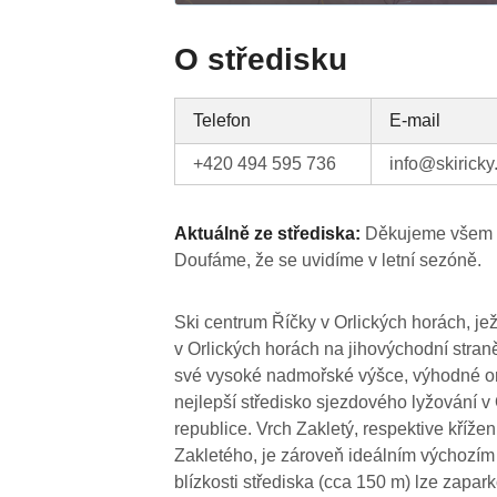
O středisku
Telefon
E-mail
+420 494 595 736
info@skiricky
Aktuálně ze střediska:
Děkujeme všem ná
Doufáme, že se uvidíme v letní sezóně.
Ski centrum Říčky v Orlických horách, jež
v Orlických horách na jihovýchodní stra
své vysoké nadmořské výšce, výhodné orie
nejlepší středisko sjezdového lyžování v
republice. Vrch Zakletý, respektive křížení
Zakletého, je zároveň ideálním výchozím 
blízkosti střediska (cca 150 m) lze zapar