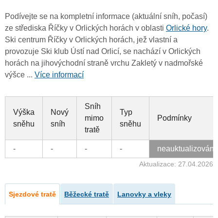
Podívejte se na kompletní informace (aktuální sníh, počasí)
ze střediska Říčky v Orlických horách v oblasti
Orlické hory
.
Ski centrum Říčky v Orlických horách, jež vlastní a
provozuje Ski klub Ústí nad Orlicí, se nachází v Orlických
horách na jihovýchodní straně vrchu Zakletý v nadmořské
výšce ...
Více informací
Sníh
Výška
Nový
Typ
mimo
Podmínky
sněhu
sníh
sněhu
tratě
-
-
-
-
neauktualizován
Aktualizace: 27.04.2026
Sjezdové tratě
Běžecké tratě
Lanovky a vleky