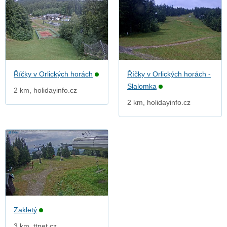
Říčky v Orlických horách
Říčky v Orlických horách -
Slalomka
2 km, holidayinfo.cz
2 km, holidayinfo.cz
Zakletý
3 km, ttnet.cz