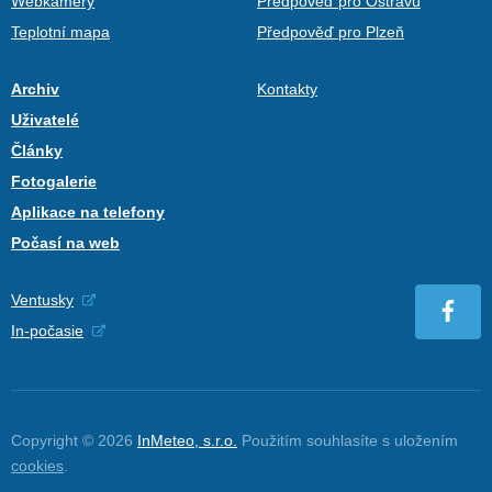
Webkamery
Předpověď pro Ostravu
Teplotní mapa
Předpověď pro Plzeň
Archiv
Kontakty
Uživatelé
Články
Fotogalerie
Aplikace na telefony
Počasí na web
Ventusky
In-počasie
Copyright © 2026
InMeteo, s.r.o.
Použitím souhlasíte s uložením
cookies
.