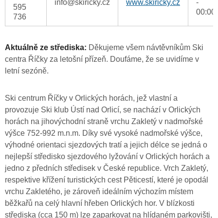
info@skiricky.cz
www.skiricky.cz
-
595
00:00
736
Aktuálně ze střediska:
Děkujeme všem návtěvníkům Ski
centra Říčky za letošní přízeň. Doufáme, že se uvidíme v
letní sezóně.
Ski centrum Říčky v Orlických horách, jež vlastní a
provozuje Ski klub Ústí nad Orlicí, se nachází v Orlických
horách na jihovýchodní straně vrchu Zakletý v nadmořské
výšce 752-992 m.n.m. Díky své vysoké nadmořské výšce,
výhodné orientaci sjezdových tratí a jejich délce se jedná o
nejlepší středisko sjezdového lyžování v Orlických horách a
jedno z předních středisek v České republice. Vrch Zakletý,
respektive křížení turistických cest Pěticestí, které je opodál
vrchu Zakletého, je zároveň ideálním výchozím místem
běžkařů na celý hlavní hřeben Orlických hor. V blízkosti
střediska (cca 150 m) lze zaparkovat na hlídaném parkovišti,