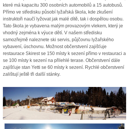
které má kapacitu 300 osobních automobilů a 15 autobusů.
Přímo ve středisku působí lyžařská škola, kde zkušení
instruktoři naučí lyžovat jak malé dítě, tak i dospělou osobu.
Tato škola je vybavena malým provazovým vlekem, který je
vhodný zejména k výuce dětí. V našem středisku
samozřejmě naleznete ski servis, půjčovnu lyžařského
vybavení, úschovnu. Možnost občerstvení zajišťuje
restaurace Skirest se 150 místy k sezení přímo v restauraci a
se 100 místy k sezení na přilehlé terase. Občerstvení dále
zajišťuje stan Yetti se 60 místy k sezení. Rychlé občerstvení
zalištují ještě tři další stánky.