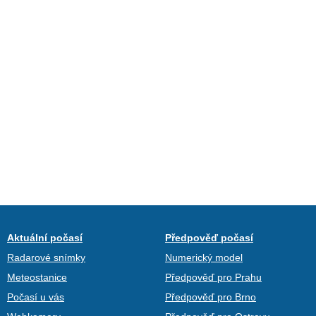
Aktuální počasí
Předpověď počasí
Radarové snímky
Numerický model
Meteostanice
Předpověď pro Prahu
Počasí u vás
Předpověď pro Brno