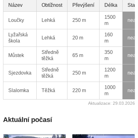
Název
Obtížnost
Převýšení
Délka
Stav
1500
Loučky
Lehká
250 m
neak
m
Lyžařská
160
Lehká
20 m
neak
škola
m
Středně
350
Můstek
65 m
neak
těžká
m
Středně
1200
Sjezdovka
250 m
neak
těžká
m
1000
Slalomka
Těžká
220 m
neak
m
Aktualizace: 29.03.2026
Aktuální počasí