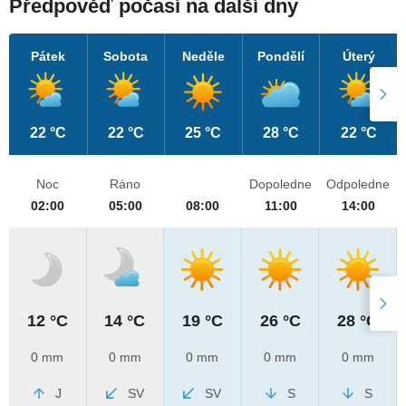
Předpověď počasí na další dny
Pátek
Sobota
Neděle
Pondělí
Úterý
22 °C
22 °C
25 °C
28 °C
22 °C
Noc
Ráno
Dopoledne
Odpoledne
02:00
05:00
08:00
11:00
14:00
12 °C
14 °C
19 °C
26 °C
28 °C
0 mm
0 mm
0 mm
0 mm
0 mm
J
SV
SV
S
S