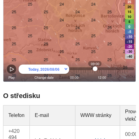
O středisku
Provo
Telefon
E-mail
WWW stránky
vleků
+420
00:00
494