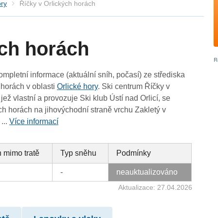
ory
Říčky v Orlických horách
ých horách
ompletní informace (aktuální sníh, počasí) ze střediska
 horách v oblasti
Orlické hory
. Ski centrum Říčky v
jež vlastní a provozuje Ski klub Ústí nad Orlicí, se
ch horách na jihovýchodní straně vrchu Zakletý v
...
Více informací
 mimo tratě
Typ sněhu
Podmínky
-
neauktualizováno
Aktualizace: 27.04.2026