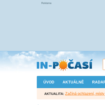
Přejít
na
hlavní
obsah
ÚVOD
AKTUÁLNĚ
RADA
Začíná ochlazení, míst
AKTUALITA: