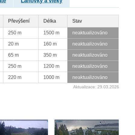
atě
Lanovky a vleky
Převýšení
Délka
Stav
250 m
1500 m
neaktualizováno
20 m
160 m
neaktualizováno
65 m
350 m
neaktualizováno
250 m
1200 m
neaktualizováno
220 m
1000 m
neaktualizováno
Aktualizace: 29.03.2026