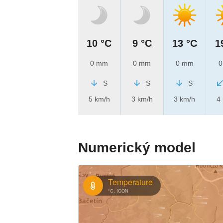
10 °C
9 °C
13 °C
1
0 mm
0 mm
0 mm
0
S
S
S
5 km/h
3 km/h
3 km/h
4
Numerický model