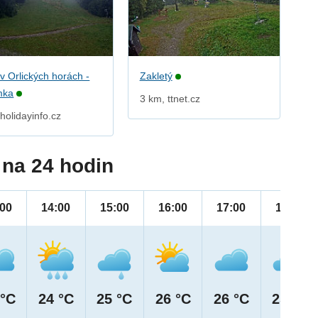
v Orlických horách -
Zakletý
mka
3 km, ttnet.cz
holidayinfo.cz
na 24 hodin
:00
14:00
15:00
16:00
17:00
18:00
 °C
24 °C
25 °C
26 °C
26 °C
25 °C