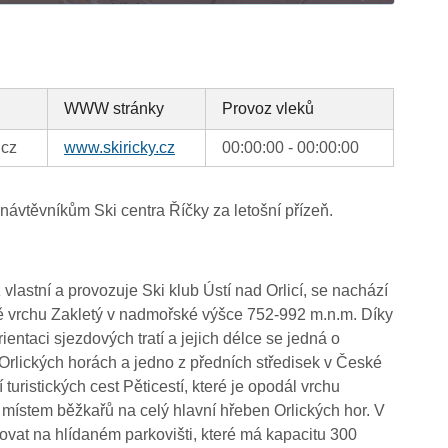
WWW stránky
Provoz vleků
.cz
www.skiricky.cz
00:00:00 - 00:00:00
vtěvníkům Ski centra Říčky za letošní přízeň.
 vlastní a provozuje Ski klub Ústí nad Orlicí, se nachází
ně vrchu Zakletý v nadmořské výšce 752-992 m.n.m. Díky
ntaci sjezdových tratí a jejich délce se jedná o
 Orlických horách a jedno z předních středisek v České
 turistických cest Pěticestí, které je opodál vrchu
místem běžkařů na celý hlavní hřeben Orlických hor. V
kovat na hlídaném parkovišti, které má kapacitu 300