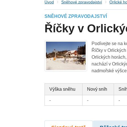
Úvod
Sněhové zpravodajství
Orlické h
SNĚHOVÉ ZPRAVODAJSTVÍ
Říčky v Orlick
Podívejte se na k
Říčky v Orlických
Orlických horách, 
nachází v Orlický
nadmořské výšce 
Výška sněhu
Nový sníh
Sníh
-
-
-