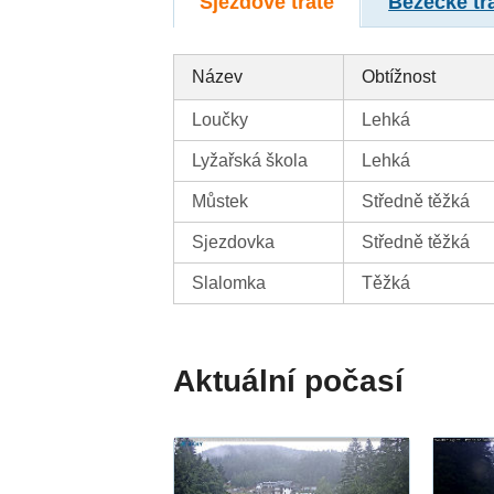
Sjezdové tratě
Běžecké tr
Název
Obtížnost
Loučky
Lehká
Lyžařská škola
Lehká
Můstek
Středně těžká
Sjezdovka
Středně těžká
Slalomka
Těžká
Aktuální počasí