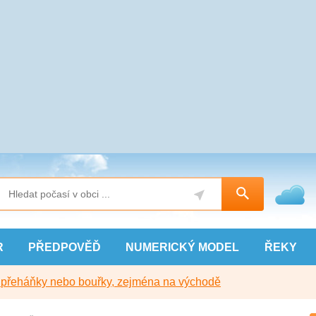
R
PŘEDPOVĚĎ
NUMERICKÝ
MODEL
ŘEKY
y přeháňky nebo bouřky, zejména na východě