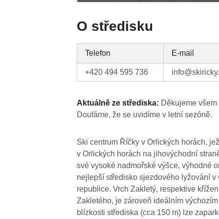
O středisku
Telefon
E-mail
+420 494 595 736
info@skiricky
Aktuálně ze střediska:
Děkujeme všem ná
Doufáme, že se uvidíme v letní sezóně.
Ski centrum Říčky v Orlických horách, jež
v Orlických horách na jihovýchodní stra
své vysoké nadmořské výšce, výhodné orie
nejlepší středisko sjezdového lyžování v
republice. Vrch Zakletý, respektive křížení
Zakletého, je zároveň ideálním výchozím 
blízkosti střediska (cca 150 m) lze zapar