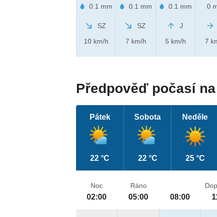
0.1 mm
0.1 mm
0.1 mm
0 
SZ
SZ
J
10 km/h
7 km/h
5 km/h
7 k
Předpověď počasí na 
Pátek
Sobota
Neděle
22 °C
22 °C
25 °C
Noc
Ráno
Dop
02:00
05:00
08:00
1