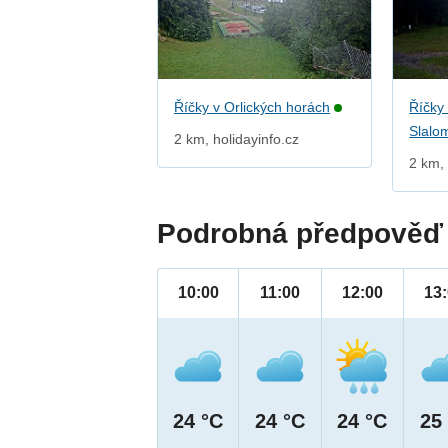
Říčky v Orlických horách
Říčky 
Slalo
2 km, holidayinfo.cz
2 km, 
Podrobná předpověď 
10:00
11:00
12:00
13
24 °C
24 °C
24 °C
25