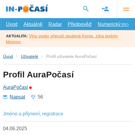
Přejít
na
hlavní
obsah
Úvod
Aktuálně
Radar
Předpověď
Numerický model
Vlnu veder přeruší studená fronta, zítra teploty
AKTUALITA:
klesnou
Úvod
Uživatelé
Profil uživatele AuraPočasí
Profil AuraPočasí
AuraPočasí
Napsat
56
Jméno a příjmení, registrace
04.06.2025