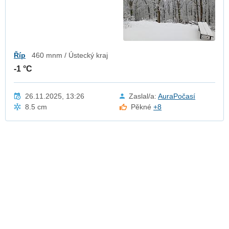
Říp
460 mnm / Ústecký kraj
-1 °C
26.11.2025, 13:26
Zaslal/a:
AuraPočasí
8.5 cm
Pěkné
+8