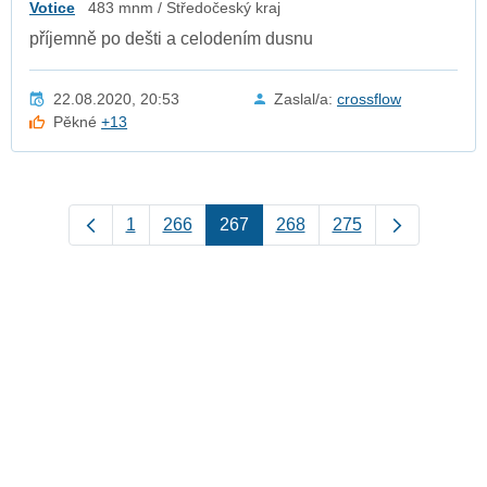
Votice
483 mnm / Středočeský kraj
příjemně po dešti a celodením dusnu
22.08.2020, 20:53
Zaslal/a:
crossflow
Pěkné
+13
1
266
267
268
275