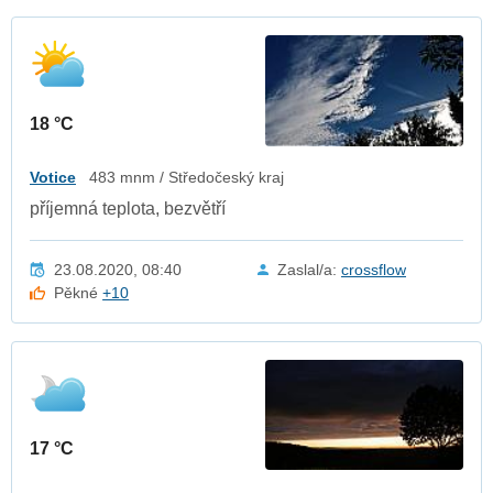
18 °C
Votice
483 mnm / Středočeský kraj
příjemná teplota, bezvětří
23.08.2020, 08:40
Zaslal/a:
crossflow
Pěkné
+10
17 °C