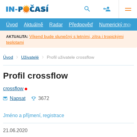
Přejít
na
hlavní
obsah
Úvod
Aktuálně
Radar
Předpověď
Numerický model
Víkend bude slunečný s letními, zítra i tropickými
AKTUALITA:
teplotami
Úvod
Uživatelé
Profil uživatele crossflow
Profil crossflow
crossflow
Napsat
3672
Jméno a příjmení, registrace
21.06.2020