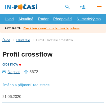
Přejít
na
hlavní
obsah
Úvod
Aktuálně
Radar
Předpověď
Numerický model
Převážně slunečno s letními teplotami
AKTUALITA:
Úvod
Uživatelé
Profil uživatele crossflow
Profil crossflow
crossflow
Napsat
3672
Jméno a příjmení, registrace
21.06.2020