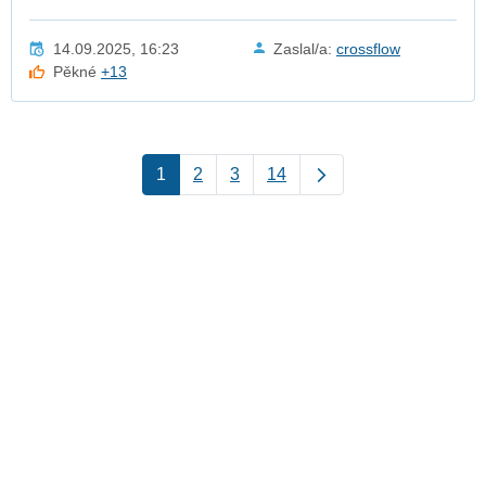
14.09.2025, 16:23
Zaslal/a:
crossflow
Pěkné
+13
1
2
3
14