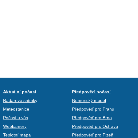
Aktuální počasí
Předpověď počasí
Radarové snímky
Numerický model
Meteostanice
Předpověď pro Prahu
Počasí u vás
Předpověď pro Brno
Webkamery
Předpověď pro Ostravu
Teplotní mapa
Předpověď pro Plzeň