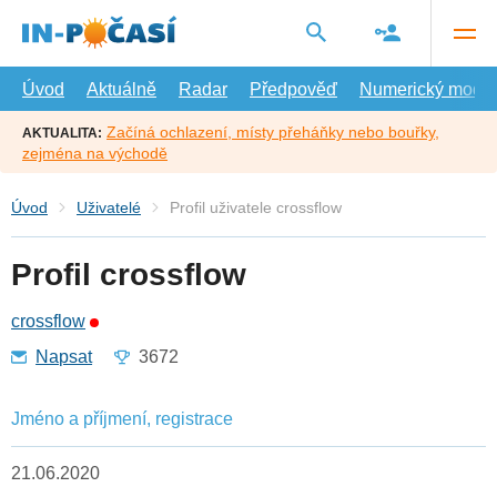
Přejít
na
hlavní
obsah
Úvod
Aktuálně
Radar
Předpověď
Numerický model
Začíná ochlazení, místy přeháňky nebo bouřky,
AKTUALITA:
zejména na východě
Úvod
Uživatelé
Profil uživatele crossflow
Profil crossflow
crossflow
Napsat
3672
Jméno a příjmení, registrace
21.06.2020