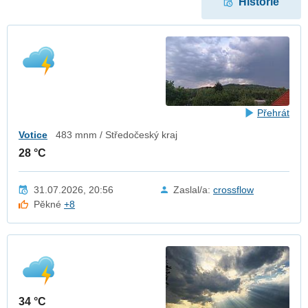
Historie
Přehrát
Votice
483 mnm / Středočeský kraj
28 °C
31.07.2026, 20:56
Zaslal/a:
crossflow
Pěkné
+8
34 °C