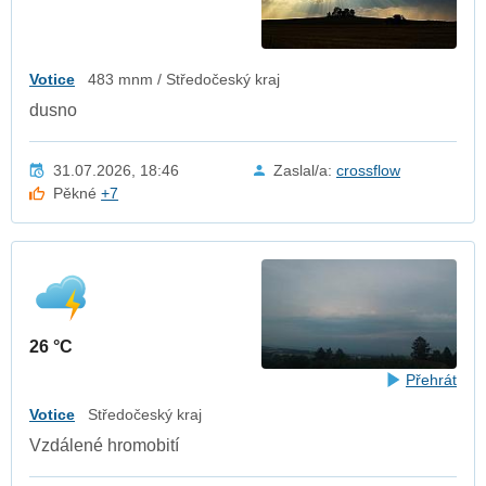
Votice
483 mnm / Středočeský kraj
dusno
31.07.2026, 18:46
Zaslal/a:
crossflow
Pěkné
+7
26 °C
Přehrát
Votice
Středočeský kraj
Vzdálené hromobití