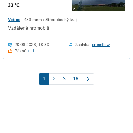
33 °C
Votice
483 mnm / Středočeský kraj
Vzdálené hromobití
20.06.2026, 18:33
Zaslal/a:
crossflow
Pěkné
+11
1
2
3
16