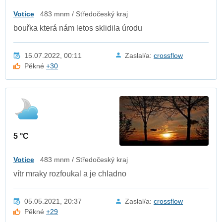
Votice
483 mnm / Středočeský kraj
bouřka která nám letos sklidila úrodu
15.07.2022, 00:11
Zaslal/a:
crossflow
Pěkné
+30
5 °C
Votice
483 mnm / Středočeský kraj
vítr mraky rozfoukal a je chladno
05.05.2021, 20:37
Zaslal/a:
crossflow
Pěkné
+29