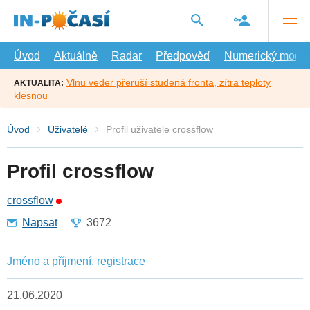
Přejít
na
hlavní
obsah
Úvod
Aktuálně
Radar
Předpověď
Numerický model
Vlnu veder přeruší studená fronta, zítra teploty
AKTUALITA:
klesnou
Úvod
Uživatelé
Profil uživatele crossflow
Profil crossflow
crossflow
Napsat
3672
Jméno a příjmení, registrace
21.06.2020