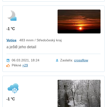
-1 °C
Votice
483 mnm / Středočeský kraj
a ještě jeho detail
06.03.2021, 18:24
Zaslal/a:
crossflow
Pěkné
+29
-1 °C