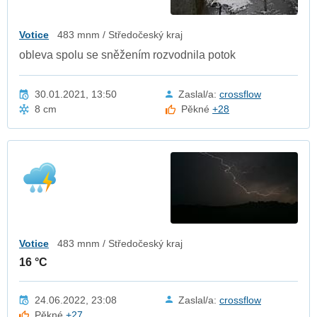
Votice
483 mnm / Středočeský kraj
obleva spolu se sněžením rozvodnila potok
30.01.2021, 13:50
Zaslal/a:
crossflow
8 cm
Pěkné
+28
Votice
483 mnm / Středočeský kraj
16 °C
24.06.2022, 23:08
Zaslal/a:
crossflow
Pěkné
+27