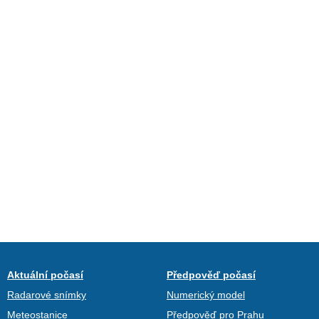
Aktuální počasí
Předpověď počasí
Radarové snímky
Numerický model
Meteostanice
Předpověď pro Prahu