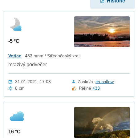
Historie
-5 °C
Votice
483 mnm / Středočeský kraj
mrazivý podvečer
31.01.2021, 17:03
Zaslal/a:
crossflow
8 cm
Pěkné
+33
16 °C