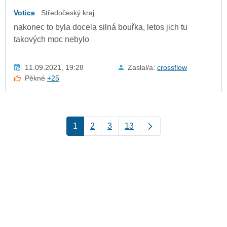
Votice
Středočeský kraj
nakonec to byla docela silná bouřka, letos jich tu
takových moc nebylo
11.09.2021, 19:28
Zaslal/a:
crossflow
Pěkné
+25
1
2
3
13