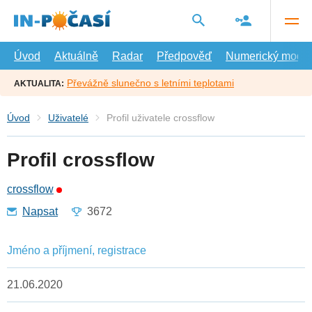
Přejít
na
hlavní
obsah
Úvod
Aktuálně
Radar
Předpověď
Numerický model
Převážně slunečno s letními teplotami
AKTUALITA:
Úvod
Uživatelé
Profil uživatele crossflow
Profil crossflow
crossflow
Napsat
3672
Jméno a příjmení, registrace
21.06.2020