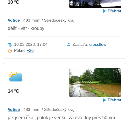
10 °C
Přehrát
Votice
483 mnm / Středočeský kraj
déšť - vítr - kroupy
10.03.2023, 17:04
Zaslal/a:
crossflow
Pěkné
+20
14 °C
Přehrát
Votice
483 mnm / Středočeský kraj
jak jsem říkal, potok je venku, za dva dny přes 50mm