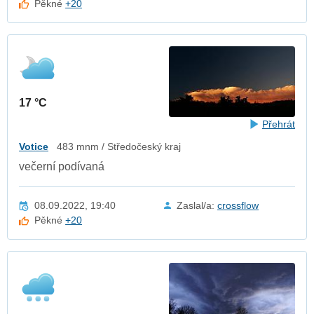
Pěkné
+20
17 °C
Přehrát
Votice
483 mnm / Středočeský kraj
večerní podívaná
08.09.2022, 19:40
Zaslal/a:
crossflow
Pěkné
+20