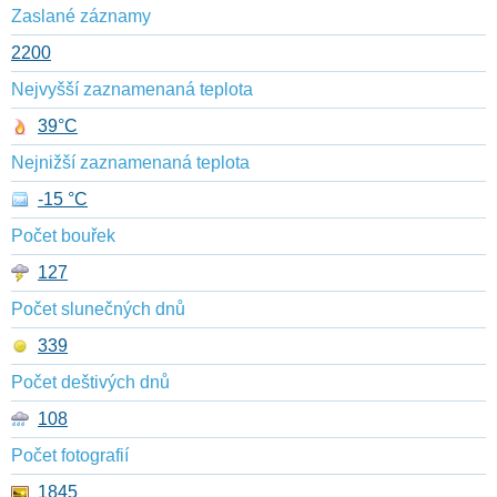
Zaslané záznamy
2200
Nejvyšší zaznamenaná teplota
39°C
Nejnižší zaznamenaná teplota
-15 °C
Počet bouřek
127
Počet slunečných dnů
339
Počet deštivých dnů
108
Počet fotografií
1845