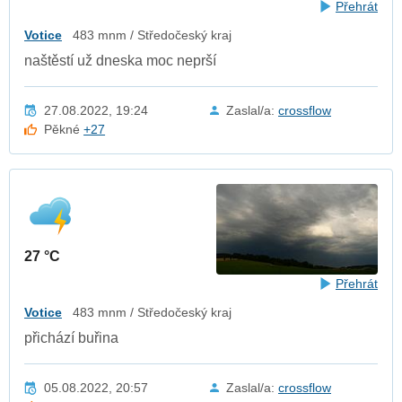
Přehrát
Votice
483 mnm / Středočeský kraj
naštěstí už dneska moc neprší
27.08.2022, 19:24
Zaslal/a:
crossflow
Pěkné
+27
27 °C
Přehrát
Votice
483 mnm / Středočeský kraj
přichází buřina
05.08.2022, 20:57
Zaslal/a:
crossflow