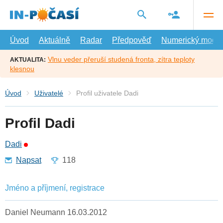
Přejít
na
hlavní
obsah
Úvod
Aktuálně
Radar
Předpověď
Numerický model
Vlnu veder přeruší studená fronta, zítra teploty
AKTUALITA:
klesnou
Úvod
Uživatelé
Profil uživatele Dadi
Profil Dadi
Dadi
Napsat
118
Jméno a příjmení, registrace
Daniel Neumann 16.03.2012