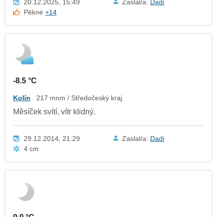
20.12.2025, 15:49
Zaslal/a:
Dadi
Pěkné
+14
-8.5 °C
Kolín
217 mnm / Středočeský kraj
Měsíček svítí, vítr klidný.
29.12.2014, 21:29
Zaslal/a:
Dadi
4 cm