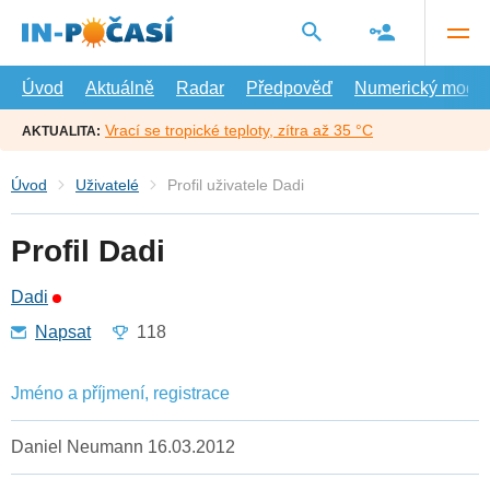
Přejít
na
hlavní
obsah
Úvod
Aktuálně
Radar
Předpověď
Numerický model
Vrací se tropické teploty, zítra až 35 °C
AKTUALITA:
Úvod
Uživatelé
Profil uživatele Dadi
Profil Dadi
Dadi
Napsat
118
Jméno a příjmení, registrace
Daniel Neumann 16.03.2012