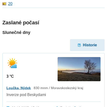
20
Zaslané počasí
Slunečné dny
Historie
3 °C
Loučka, Nýdek
830 mnm / Moravskoslezský kraj
Inverze pod Beskydami