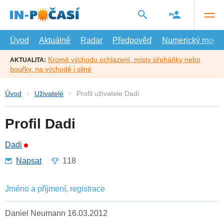
Přejít
na
hlavní
obsah
Úvod
Aktuálně
Radar
Předpověď
Numerický model
Kromě východu ochlazení, místy přeháňky nebo
AKTUALITA:
bouřky, na východě i silné
Úvod
Uživatelé
Profil uživatele Dadi
Profil Dadi
Dadi
Napsat
118
Jméno a příjmení, registrace
Daniel Neumann 16.03.2012