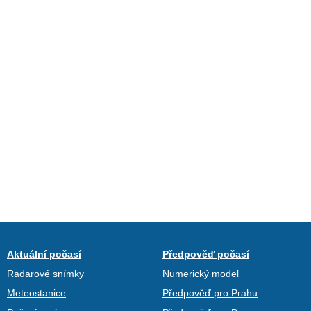
Aktuální počasí
Předpověď počasí
Radarové snímky
Numerický model
Meteostanice
Předpověď pro Prahu