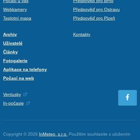
Počasí u vás
Předpověď pro Brno
Webkamery
Předpověď pro Ostravu
Teplotní mapa
Předpověď pro Plzeň
Archiv
Kontakty
Uživatelé
Články
Fotogalerie
Aplikace na telefony
Počasí na web
Ventusky
In-počasie
Copyright © 2026
InMeteo, s.r.o.
Použitím souhlasíte s uložením