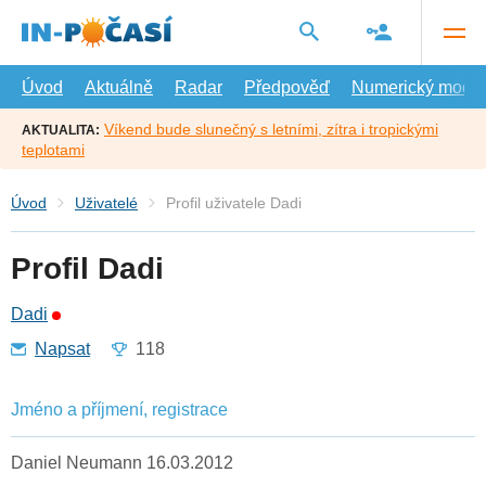
Přejít
na
hlavní
obsah
Úvod
Aktuálně
Radar
Předpověď
Numerický model
Víkend bude slunečný s letními, zítra i tropickými
AKTUALITA:
teplotami
Úvod
Uživatelé
Profil uživatele Dadi
Profil Dadi
Dadi
Napsat
118
Jméno a příjmení, registrace
Daniel Neumann 16.03.2012