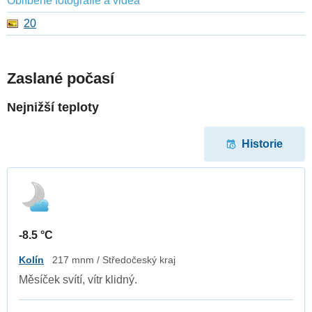
Oblíbené fotografie a videa
20
Zaslané počasí
Nejnižší teploty
Historie
-8.5 °C
Kolín
217 mnm / Středočeský kraj
Měsíček svítí, vítr klidný.