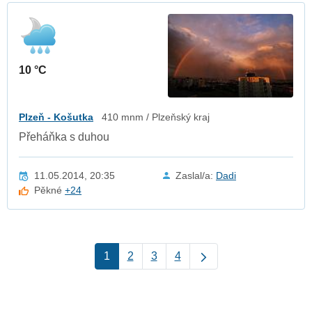
10 °C
Plzeň - Košutka
410 mnm / Plzeňský kraj
Přeháňka s duhou
11.05.2014, 20:35
Zaslal/a:
Dadi
Pěkné
+24
1
2
3
4