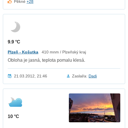
Pěkné
+28
9.9 °C
Plzeň - Košutka
410 mnm / Plzeňský kraj
Obloha je jasná, teplota pomalu klesá.
21.03.2012, 21:46
Zaslal/a:
Dadi
10 °C