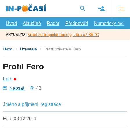
Přejít
na
hlavní
obsah
Úvod
Aktuálně
Radar
Předpověď
Numerický model
Vrací se tropické teploty, zítra až 35 °C
AKTUALITA:
Úvod
Uživatelé
Profil uživatele Fero
Profil Fero
Fero
Napsat
43
Jméno a příjmení, registrace
Fero 08.12.2011