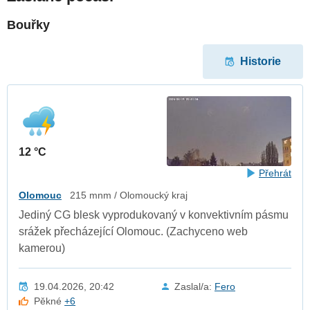
Bouřky
Historie
12 °C
Přehrát
Olomouc
215 mnm / Olomoucký kraj
Jediný CG blesk vyprodukovaný v konvektivním pásmu
srážek přecházející Olomouc. (Zachyceno web
kamerou)
19.04.2026, 20:42
Zaslal/a:
Fero
Pěkné
+6