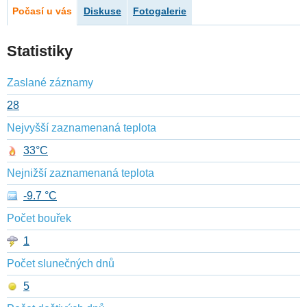
Počasí u vás
Diskuse
Fotogalerie
Statistiky
Zaslané záznamy
28
Nejvyšší zaznamenaná teplota
33°C
Nejnižší zaznamenaná teplota
-9.7 °C
Počet bouřek
1
Počet slunečných dnů
5