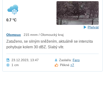
0.7 °C
Přehrát
Olomouc
215 mnm / Olomoucký kraj
Zataženo, se silným sněžením, aktuálně se intenzita
pohybuje kolem 30 dBZ. Slabý vítr.
23.12.2023, 13:47
Zaslal/a:
Fero
1 cm
Pěkné
+7