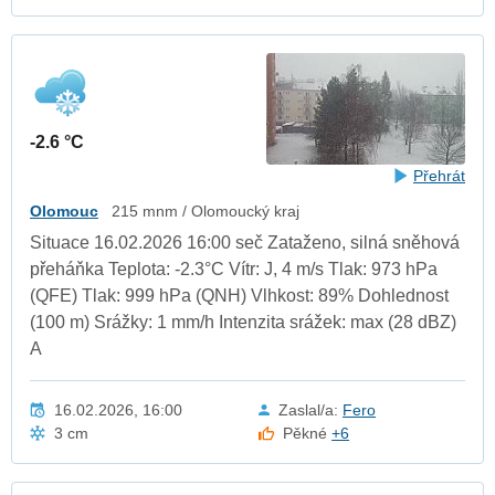
-2.6 °C
Přehrát
Olomouc
215 mnm / Olomoucký kraj
Situace 16.02.2026 16:00 seč Zataženo, silná sněhová
přeháňka Teplota: -2.3°C Vítr: J, 4 m/s Tlak: 973 hPa
(QFE) Tlak: 999 hPa (QNH) Vlhkost: 89% Dohlednost
(100 m) Srážky: 1 mm/h Intenzita srážek: max (28 dBZ)
A
16.02.2026, 16:00
Zaslal/a:
Fero
3 cm
Pěkné
+6