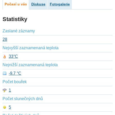
Počasí u vás
Diskuse
Fotogalerie
Statistiky
Zaslané záznamy
28
Nejvyšší zaznamenaná teplota
33°C
Nejnižší zaznamenaná teplota
-9.7 °C
Počet bouřek
1
Počet slunečných dnů
5