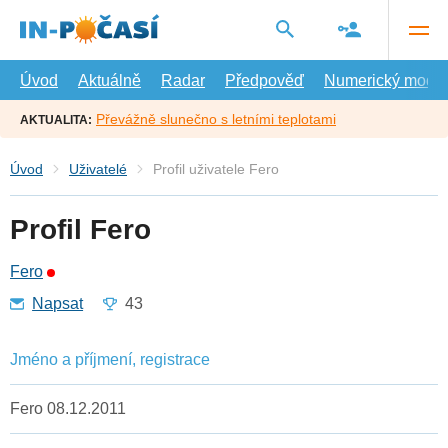
Přejít
na
hlavní
obsah
Úvod
Aktuálně
Radar
Předpověď
Numerický model
Převážně slunečno s letními teplotami
AKTUALITA:
Úvod
Uživatelé
Profil uživatele Fero
Profil Fero
Fero
Napsat
43
Jméno a příjmení, registrace
Fero 08.12.2011