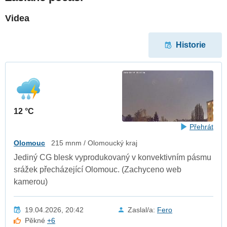
Videa
Historie
12 °C
Přehrát
Olomouc
215 mnm / Olomoucký kraj
Jediný CG blesk vyprodukovaný v konvektivním pásmu
srážek přecházející Olomouc. (Zachyceno web
kamerou)
19.04.2026, 20:42
Zaslal/a:
Fero
Pěkné
+6