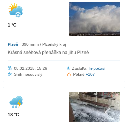
1 °C
Plzeň
390 mnm / Plzeňský kraj
Krásná sněhová přeháňka na jihu Plzně
08.02.2015, 15:26
Zaslal/a:
In-počasí
Sníh nesouvislý
Pěkné
+107
18 °C