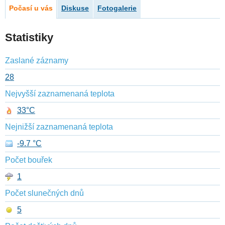
Počasí u vás
Diskuse
Fotogalerie
Statistiky
Zaslané záznamy
28
Nejvyšší zaznamenaná teplota
33°C
Nejnižší zaznamenaná teplota
-9.7 °C
Počet bouřek
1
Počet slunečných dnů
5