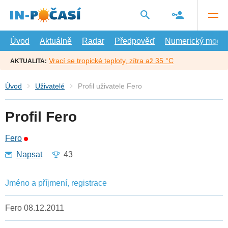
Přejít
na
hlavní
obsah
Úvod
Aktuálně
Radar
Předpověď
Numerický model
Vrací se tropické teploty, zítra až 35 °C
AKTUALITA:
Úvod
Uživatelé
Profil uživatele Fero
Profil Fero
Fero
Napsat
43
Jméno a příjmení, registrace
Fero 08.12.2011