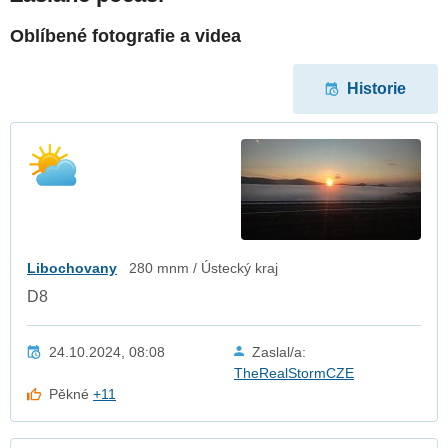
Oblíbené fotografie a videa
Historie
Libochovany
280 mnm / Ústecký kraj
D8
24.10.2024, 08:08
Zaslal/a:
TheRealStormCZE
Pěkné
+11