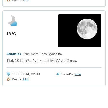
18 °C
Studnice
784 mnm / Kraj Vysočina
Tlak 1012 hPa / vlhkost 55% /V vítr 2 m/s.
10.08.2014, 22:00
Zaslal/a:
zula
Pěkné
+16