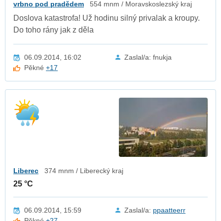
vrbno pod pradědem
554 mnm / Moravskoslezský kraj
Doslova katastrofa! Už hodinu silný privalak a kroupy.
Do toho rány jak z děla
06.09.2014, 16:02
Zaslal/a: fnukja
Pěkné
+17
Liberec
374 mnm / Liberecký kraj
25 °C
06.09.2014, 15:59
Zaslal/a:
ppaatteerr
Pěkné
+27