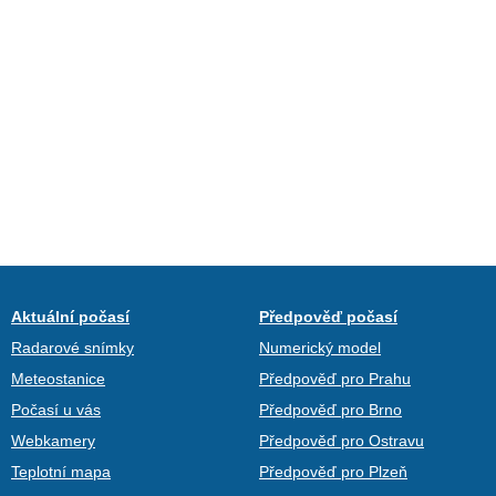
Aktuální počasí
Předpověď počasí
Radarové snímky
Numerický model
Meteostanice
Předpověď pro Prahu
Počasí u vás
Předpověď pro Brno
Webkamery
Předpověď pro Ostravu
Teplotní mapa
Předpověď pro Plzeň