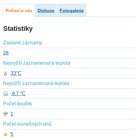
Počasí u vás
Diskuse
Fotogalerie
Statistiky
Zaslané záznamy
28
Nejvyšší zaznamenaná teplota
33°C
Nejnižší zaznamenaná teplota
-9.7 °C
Počet bouřek
1
Počet slunečných dnů
5