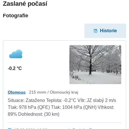
Zaslané počasí
Fotografie
Historie
-0.2 °C
Olomouc
215 mnm / Olomoucký kraj
Situace: Zataženo Teplota: -0.2°C Vítr: JZ slabý 2 m/s
Tlak: 978 hPa (QFE) Tlak: 1004 hPa (QNH) Vlhkost:
89% Dohlednost: (30 km)