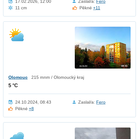
17.02.2026, 12:00
Zaslal/a:
Fero
11 cm
Pěkné
+11
Olomouc
215 mnm / Olomoucký kraj
5 °C
24.10.2024, 08:43
Zaslal/a:
Fero
Pěkné
+8