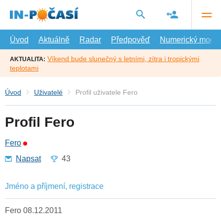
Přejít
na
hlavní
obsah
Úvod
Aktuálně
Radar
Předpověď
Numerický model
Víkend bude slunečný s letními, zítra i tropickými
AKTUALITA:
teplotami
Úvod
Uživatelé
Profil uživatele Fero
Profil Fero
Fero
Napsat
43
Jméno a příjmení, registrace
Fero 08.12.2011