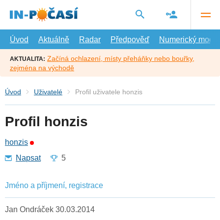
Přejít
na
hlavní
obsah
Úvod
Aktuálně
Radar
Předpověď
Numerický model
Začíná ochlazení, místy přeháňky nebo bouřky,
AKTUALITA:
zejména na východě
Úvod
Uživatelé
Profil uživatele honzis
Profil honzis
honzis
Napsat
5
Jméno a příjmení, registrace
Jan Ondráček 30.03.2014