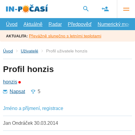
Přejít
na
hlavní
obsah
Úvod
Aktuálně
Radar
Předpověď
Numerický model
Převážně slunečno s letními teplotami
AKTUALITA:
Úvod
Uživatelé
Profil uživatele honzis
Profil honzis
honzis
Napsat
5
Jméno a příjmení, registrace
Jan Ondráček 30.03.2014