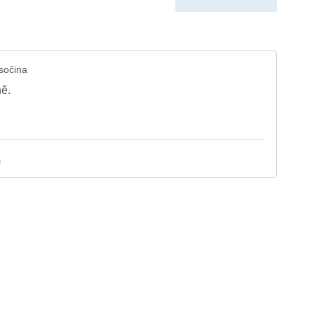
sočina
ě.
s