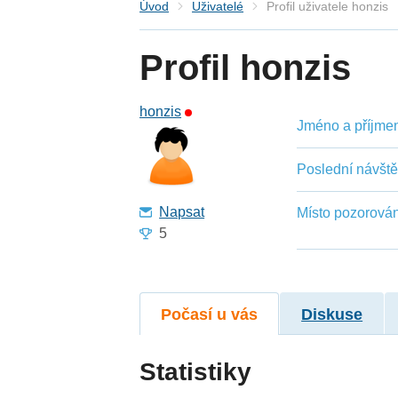
Úvod
Uživatelé
Profil uživatele honzis
Profil honzis
honzis
Jméno a příjmení
Poslední návšt
Napsat
Místo pozorován
5
Počasí u vás
Diskuse
Statistiky