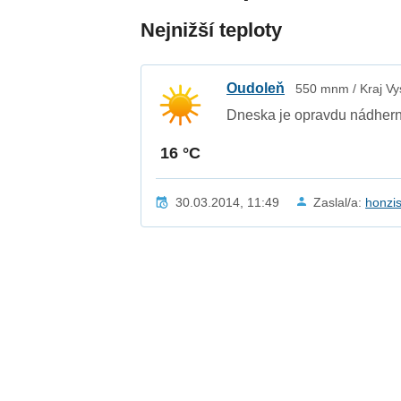
Nejnižší teploty
Oudoleň
550 mnm / Kraj Vy
Dneska je opravdu nádhern
16 °C
30.03.2014, 11:49
Zaslal/a:
honzi