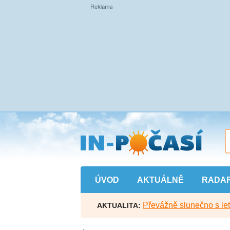
Přejít
na
hlavní
obsah
ÚVOD
AKTUÁLNĚ
RADA
Převážně slunečno s let
AKTUALITA: