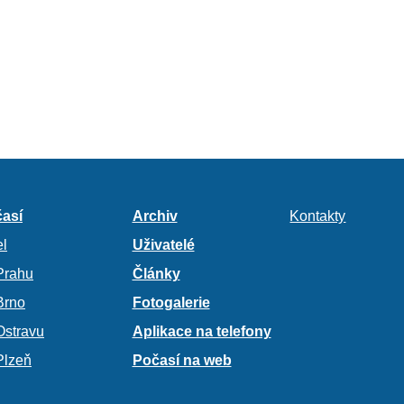
así
Archiv
Kontakty
l
Uživatelé
Prahu
Články
Brno
Fotogalerie
Ostravu
Aplikace na telefony
Plzeň
Počasí na web