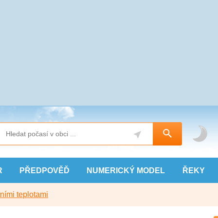
R
PŘEDPOVĚĎ
NUMERICKÝ
MODEL
ŘEKY
ními teplotami